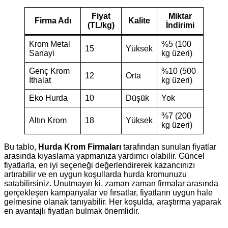
Fiyat
Miktar
Firma Adı
Kalite
(TL/kg)
İndirimi
Krom Metal
%5 (100
15
Yüksek
Sanayi
kg üzeri)
Genç Krom
%10 (500
12
Orta
İthalat
kg üzeri)
Eko Hurda
10
Düşük
Yok
%7 (200
Altın Krom
18
Yüksek
kg üzeri)
Bu tablo,
Hurda Krom Firmaları
tarafından sunulan fiyatlar
arasında kıyaslama yapmanıza yardımcı olabilir. Güncel
fiyatlarla, en iyi seçeneği değerlendirerek kazancınızı
artırabilir ve en uygun koşullarda hurda kromunuzu
satabilirsiniz. Unutmayın ki, zaman zaman firmalar arasında
gerçekleşen kampanyalar ve fırsatlar, fiyatların uygun hale
gelmesine olanak tanıyabilir. Her koşulda, araştırma yaparak
en avantajlı fiyatları bulmak önemlidir.