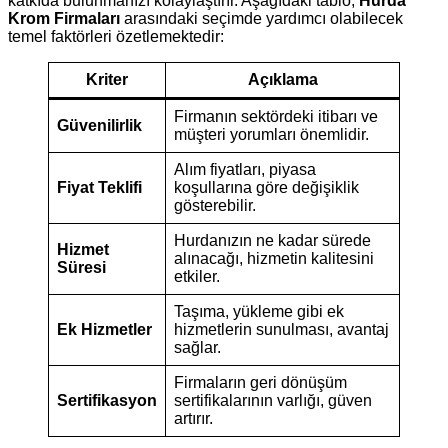
katkıda bulunmanızı kolaylaştırır. Aşağıdaki tablo,
Hurda
Krom Firmaları
arasındaki seçimde yardımcı olabilecek
temel faktörleri özetlemektedir:
Kriter
Açıklama
Firmanın sektördeki itibarı ve
Güvenilirlik
müşteri yorumları önemlidir.
Alım fiyatları, piyasa
Fiyat Teklifi
koşullarına göre değişiklik
gösterebilir.
Hurdanızın ne kadar sürede
Hizmet
alınacağı, hizmetin kalitesini
Süresi
etkiler.
Taşıma, yükleme gibi ek
Ek Hizmetler
hizmetlerin sunulması, avantaj
sağlar.
Firmaların geri dönüşüm
Sertifikasyon
sertifikalarının varlığı, güven
artırır.