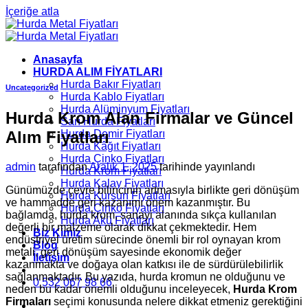
İçeriğe atla
Anasayfa
HURDA ALIM FİYATLARI
Hurda Bakır Fiyatları
Uncategorized
Hurda Kablo Fiyatları
Hurda Alüminyum Fiyatları
Hurda Krom Alan Firmalar ve Güncel
Sarı Hurda Fiyatları
Alım Fiyatları
Hurda Demir Fiyatları
Hurda Kâğıt Fiyatları
Hurda Çinko Fiyatları
admin
tarafından
Aralık 1, 2025
tarihinde yayınlandı
Hurda Krom Fiyatları
Hurda Kalay Fiyatları
Günümüzde çevre bilincinin artmasıyla birlikte geri dönüşüm
Hurda Kurşun Fiyatları
ve hammadde geri kazanımı önem kazanmıştır. Bu
Hurda Çinko Fiyatları
bağlamda, hurda krom, sanayi alanında sıkça kullanılan
Hurda Akü Fiyatları
değerli bir malzeme olarak dikkat çekmektedir. Hem
Biz Kimiz
endüstriyel üretim sürecinde önemli bir rol oynayan krom
Blog
metali, geri dönüşüm sayesinde ekonomik değer
İletişim
kazanmakta ve doğaya olan katkısı ile de sürdürülebilirlik
sağlanmaktadır. Bu yazıda, hurda kromun ne olduğunu ve
0 532 067 98 66
neden bu kadar önemli olduğunu inceleyecek,
Hurda Krom
Firmaları
seçimi konusunda nelere dikkat etmeniz gerektiğini