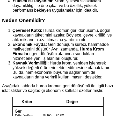
Yüksek Isı Dayanımı:
Krom, yüksek sıcaklıklara
dayanıklılığı ile öne çıkar ve bu özellik, yüksek
performans bekleyen uygulamalar için idealdir.
Neden Önemlidir?
Çevresel Katkı:
Hurda kromun geri dönüşümü, doğal
kaynakların tüketimini azaltır. Böylece, çevre kirliliği ve
atık miktarının azaltılmasına yardımcı olur.
Ekonomik Fayda:
Geri dönüşüm süreci, hammadde
maliyetlerini düşürür. Aynı zamanda,
Hurda Krom
Firmaları
, geri dönüşüm alanında sundukları
hizmetlerle yeni iş alanları oluşturur.
Kaynak Verimliliği:
Hurda krom, yeniden işlenerek
yüksek değerli ürünlerin elde edilmesine olanak tanır.
Bu da, hem ekonomik büyüme sağlar hem de
kaynakların daha verimli kullanılmasını destekler.
Aşağıdaki tabloda hurda kromun geri dönüşümü ile ilgili bazı
istatistikler ve sağladığı ekonomik katkılar özetlenmiştir:
Kriter
Değer
Geri
Dönüşüm
%50 – %80