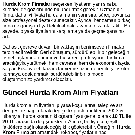
Hurda Krom Firmaları
seçerken fiyatların yanı sıra bu
kriterleri de göz önünde bulundurmak gerekir. Uzman bir
firma, daha iyi fiyata hurda almanın yanı sıra, süreç boyunca
size profesyonel destek sunacaktır. Ayrıca, her zaman birkaç
firma ile görüşüp fiyat teklifi almak, avantajınıza olacaktır. Bu
sayede, piyasa fiyatlarını karşılama ya da geçme şansınız
artar.
Dahası, çevreye duyarlı bir yaklaşım benimseyen firmalar
tercih edilmelidir. Geri dönüşüm, sürdürülebilir bir geleceğin
temel taşlarından biridir ve bu süreci profesyonel bir firma
aracılığıyla yürütmek, hem çevresel hem de ekonomik fayda
sağlar. Kısa vadeli kazançlar yerine uzun dönemli iş ilişkileri
kurmaya odaklanmak, sürdürülebilir bir iş modeli
oluşturmanıza yardımcı olacaktır.
Güncel Hurda Krom Alım Fiyatları
Hurda krom alım fiyatları, piyasa koşullarına, talep ve arz
dengesine bağlı olarak değişiklik göstermektedir. 2023 yılı
itibarıyla, hurda kromun kilogram fiyatı genel olarak
10 TL ile
20 TL
arasında değişmektedir. Ancak, bu fiyatlar çeşitli
faktörlere bağlı olarak değişiklik gösterebilir. Örneğin,
Hurda
Krom Firmaları
arasındaki rekabet, fiyatların nasıl