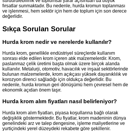
sürdürülebilirlik ve toplumsal yarar açısından da büyük
fırsatlar sunmaktadır. Bu nedenle, hurda kromun toplanması
ve işlenmesi, hem sektör için hem de toplum için son derece
değerlidir.
Sıkça Sorulan Sorular
Hurda krom nedir ve nerelerde kullanılır?
Hurda krom, genellikle endüstriyel süreçlerde kullanım
sonrası elde edilen krom içeren atık malzemelerdir. Krom,
paslanmaz çelik üretimi başta olmak üzere birçok alanda
kullanılır. Metalurji, otomotiv, havacılık ve inşaat sektörlerinde
bulunan malzemelerde, krom açıkçası yüksek dayanıklılık ve
korozyon direnci sağladığı için oldukça değerlidir. Bu
nedenle, hurda kromun geri dönüşümü hem çevresel hem de
ekonomik açıdan önem taşır.
Hurda krom alım fiyatları nasıl belirleniyor?
Hurda krom alım fiyatları, piyasa koşullarına bağlı olarak
değişiklik göstermektedir. Bu fiyatlar, krom madeninin dünya
genelindeki arz ve talep dengesine, işleme maliyetlerine ve
yurtiçindeki yerel düzeydeki rekabete göre şekillenir.