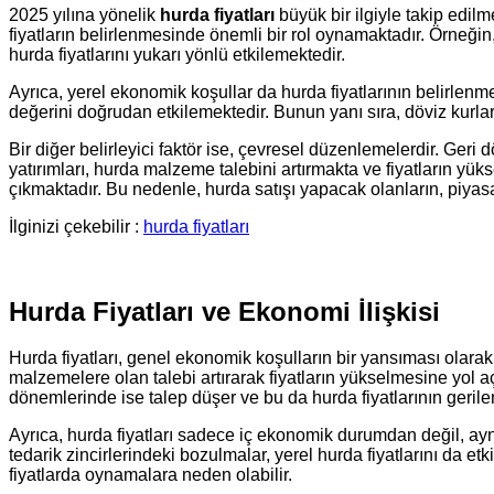
2025 yılına yönelik
hurda fiyatları
büyük bir ilgiyle takip edilm
fiyatların belirlenmesinde önemli bir rol oynamaktadır. Örneğin,
hurda fiyatlarını yukarı yönlü etkilemektedir.
Ayrıca, yerel ekonomik koşullar da hurda fiyatlarının belirlenmes
değerini doğrudan etkilemektedir. Bunun yanı sıra, döviz kurları
Bir diğer belirleyici faktör ise, çevresel düzenlemelerdir. Ger
yatırımları, hurda malzeme talebini artırmakta ve fiyatların yü
çıkmaktadır. Bu nedenle, hurda satışı yapacak olanların, piyas
İlginizi çekebilir :
hurda fiyatları
Hurda Fiyatları ve Ekonomi İlişkisi
Hurda fiyatları, genel ekonomik koşulların bir yansıması olara
malzemelere olan talebi artırarak fiyatların yükselmesine yol a
dönemlerinde ise talep düşer ve bu da hurda fiyatlarının gerile
Ayrıca, hurda fiyatları sadece iç ekonomik durumdan değil, ay
tedarik zincirlerindeki bozulmalar, yerel hurda fiyatlarını da e
fiyatlarda oynamalara neden olabilir.