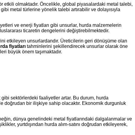
r etkili olmaktadır. Öncelikle, global piyasalardaki metal talebi,
i metal türlerine yönelik talebi artırabilir ve dolayısıyla
etleri ve enerji fiyatları gibi unsurlar, hurda malzemelerin
uslararası ticaretin dengelerini değiştirebilmektedir.
rini etkileyen unsurlardandır. Üreticilerin geri dönüşüme olan
rda fiyatları
tahminlerini şekillendirecek unsurlar olarak öne
eleri büyük önem taşımaktadır.
ibi sektörlerdeki faaliyetler artar. Bu durum, hurda
 ile doğrudan bir ilişkiye sahip olacaktır. Ekonomik durgunluk
neğin, dünya genelindeki metal fiyatlarındaki dalgalanmalar ve
şiklikler, yurtdışından hurda alım-satını doğrudan etkileyerek,