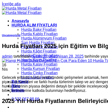
İçeriğe atla
Anasayfa
HURDA ALIM FİYATLARI
Hurda Bakır Fiyatları
Hurda Kablo Fiyatları
Uncategorized
Hurda Alüminyum Fiyatları
Sarı Hurda Fiyatları
Hurda Fiyatları 2025 için Eğitim ve Bil
Hurda Demir Fiyatları
Hurda Kâğıt Fiyatları
Hurda Çinko Fiyatları
admin
tarafından
Nisan 16, 2025
Nisan 28, 2025
tarihinde yayı
Hurda Krom Fiyatları
Hurda Kalay Fiyatları
16
Hurda Kurşun Fiyatları
Nis
Hurda Çinko Fiyatları
Hurda Akü Fiyatları
Gelecek yıllarda hurda sektöründeki gelişmeleri anlamak, hem y
Biz Kimiz
piyasa dinamikleri ve farklı hurda türlerinin talep ve arz dengesi
Blog
hurda türlerinin piyasa değerini detaylı bir şekilde inceleyeceğ
İletişim
bilinçlenmelerine katkıda bulunmayı hedefliyoruz.
0 532 067 98 66
2025 Yılı Hurda Fiyatlarının Belirleyicil