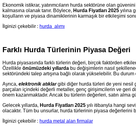
Ekonomik istikrar, yatırımcıların hurda sektörüne olan güvenini 
kalmasına olanak tanır. Böylece,
Hurda Fiyatları 2025
yılına g
koşulların ve piyasa dinamiklerinin karmaşık bir etkileşimi son
İlginizi çekebilir :
hurda
alımı
Farklı Hurda Türlerinin Piyasa Değeri
Hurda piyasasında farklı türlerin değeri, birçok faktörden etkil
Özellikle
önümüzdeki yıllarda
bu değişimlerin nasıl şekillene
sektöründeki talep artışına bağlı olarak yükselebilir. Bu durum 
Ayrıca,
elektronik atıklar
gibi diğer hurda türleri de yeni nesi
parçaları içindeki değerli metaller, genç girişimcilerin ve geri d
önem kazanmaktadır. Ancak bu türlerin değerleri, satın alma g
Gelecek yıllarda,
Hurda Fiyatları 2025
yılı itibarıyla hangi s
olacaktır. Tüm bu unsurlar, hurda türlerinin piyasa değerlerini be
İlginizi çekebilir :
hurda metal alan firmalar