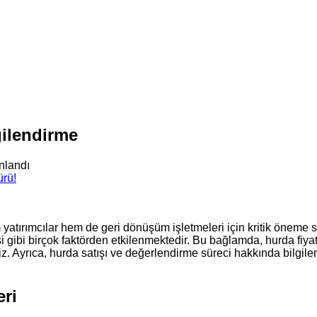
gilendirme
nlandı
atırımcılar hem de geri dönüşüm işletmeleri için kritik öneme s
 gibi birçok faktörden etkilenmektedir. Bu bağlamda, hurda fiyatları
iz. Ayrıca, hurda satışı ve değerlendirme süreci hakkında bilgile
eri