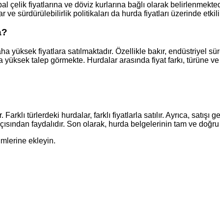
bal çelik fiyatlarına ve döviz kurlarına bağlı olarak belirlenmekt
ar ve sürdürülebilirlik politikaları da hurda fiyatları üzerinde etkil
a?
aha yüksek fiyatlara satılmaktadır. Özellikle bakır, endüstriyel 
a yüksek talep görmekte. Hurdalar arasında fiyat farkı, türüne ve
Farklı türlerdeki hurdalar, farklı fiyatlarla satılır. Ayrıca, satış
ak açısından faydalıdır. Son olarak, hurda belgelerinin tam ve doğru
imlerine ekleyin.