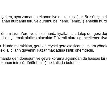
 taşırken, aynı zamanda ekonomiye de katkı sağlar. Bu süreç, b
nan hurdanın türü ve durumu belirlenir. Temiz, işlenebilir hurda,
em taşır. Yerel ve ulusal hurda fiyatları, arz-talep dengesi do
si oluşturmak akıllıca olacaktır. Düzenli olarak güncellenen fiyat li
 Hurda meraklıları, gerek bireysel gerekse ticari alımlara yöneler
k, alıcıların güvenini kazanmak adına kritik önemdedir.
anda geri dönüşüm ve çevre koruma açısından da hassas bir uyg
ekonominin sürdürülebilirliğine katkıda bulunur.