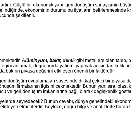
artırır. Güçlü bir ekonomik yapı, geri dönüşüm sanayisinin büyüme
elindiğinde, ekonominin durumu bu fiyatların belirlenmesinde krit
ucunda şekillenir.
enmektedir.
Alüminyum, bakır, demir
gibi metallere olan talep, 
ceğini anlamak, doğru hurda yatırımı yapmak açısından kritik önem
da bakırın piyasa değerini etkileyen önemli bir faktördür.
l geri dönüşüm uygulamaları sayesinde dikkat çekici bir piyasa de
önüşüm firmalarının ilgisini çekmektedir. Bunun yanı sıra, plastik 
ücü ve geri dönüşüm imkanlarına bağlı olarak değişkenlik göste
eviyelerde seyredecek? Bunun cevabı, dünya genelindeki ekonomik g
lirleyen etmenlerdir. Böylece, doğru bilgi ve analizlerle hurda tür