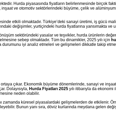
ektedir. Hurda piyasasında fiyatların belirlenmesinde birçok faktö
 inşaat ve otomotiv sektörlerindeki büyüme, çelik ve alüminyum gib
inde etkili olmaktadır. Türkiye’deki sanayi üretimi, iş gücü maliy
ndaki değişimler, yurtiçindeki hurda fiyatlarına yansımakta ve ul
i dönüşüm sektöründeki yasalar ve teşvikler, hurda ürünlerin değe
kselmesine sebep olmaktadır. Tüm bu dinamikler, 2025 yılı için
hu
a durumunu iyi analiz etmeleri ve gelişmeleri dikkatle takip etm
k ortaya çıkar. Ekonomik büyüme dönemlerinde, sanayi ve inşaat g
çar. Dolayısıyla,
Hurda Fiyatları 2025
yılı itibarıyla da ekonomi
mesine neden olabilir.
nı zamanda küresel piyasalardaki gelişmelerden de etkilenir. Ör
tkileyebilir. Bunun yanı sıra, döviz kurlarında meydana gelen deği