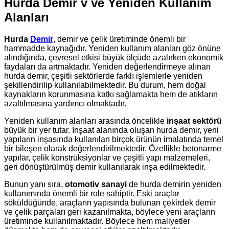
Hurda Demir v ve Yeniden Kullanım
Alanları
Hurda
Demir
, demir ve çelik üretiminde önemli bir
hammadde kaynağıdır. Yeniden kullanım alanları göz önüne
alındığında, çevresel etkisi büyük ölçüde azalırken ekonomik
faydaları da artmaktadır. Yeniden değerlendirmeye alınan
hurda demir, çeşitli sektörlerde farklı işlemlerle yeniden
şekillendirilip kullanılabilmektedir. Bu durum, hem doğal
kaynakların korunmasına katkı sağlamakta hem de atıkların
azaltılmasına yardımcı olmaktadır.
Yeniden kullanım alanları arasında öncelikle
inşaat sektörü
büyük bir yer tutar. İnşaat alanında oluşan hurda demir, yeni
yapıların inşasında kullanılan birçok ürünün imalatında temel
bir bileşen olarak değerlendirilmektedir. Özellikle betonarme
yapılar, çelik konstrüksiyonlar ve çeşitli yapı malzemeleri,
geri dönüştürülmüş demir kullanılarak inşa edilmektedir.
Bunun yanı sıra,
otomotiv sanayi
de hurda demirin yeniden
kullanımında önemli bir role sahiptir. Eski araçlar
söküldüğünde, araçların yapısında bulunan çekirdek demir
ve çelik parçaları geri kazanılmakta, böylece yeni araçların
üretiminde kullanılmaktadır. Böylece hem maliyetler