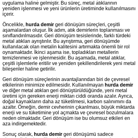
uygulama haline gelmiştir. Bu süreç, metal atıklarının
yeniden işlenmesi ve yeni ürünlerin üretiminde kullanılmasını
içerir.
Öncelikle,
hurda demir
geri dönüşüm süreçleri, çeşitli
aşamalardan oluşur. İlk adım, atık demirlerin toplanması ve
sınıflandırılmasıdır. Geri dönüşüm tesislerinde, farklı türdeki
metal atıkları ayrıştırılır. Bu ayrıştırma, geri dönüşümde
kullanılacak olan metalin kalitesini artırmakta önemli bir rol
oynamaktadır. İkinci aşama ise, topladıkları metallerin
temizlenmesi ve işlenmesidir. Bu aşamada, metal atıklar,
çeşitli işlemlerle eritilir ve yeniden şekillendirilerek yeni metal
bileşenler haline getirilir.
Geri dönüşüm süreçlerinin avantajlarından biri de çevresel
etkilerinin minimize edilmesidir. Kullanılmayan
hurda demir
ve diğer metal atıkları geri dönüştürüldüğünde, yeni metal
üretimi için gereken enerji miktarı ciddi oranda azalır. Ayrıca,
doğal kaynakların daha az tüketilmesi, karbon salınımını da
azaltır. Örneğin, demir cevherinin çıkarılması, büyük miktarda
enerji ve su tüketimine yol açmakta ve çevresel bozulmalara
neden olmaktadır. Geri dönüşüm ise bu olumsuz etkileri en
aza indirgemektedir.
Sonuç olarak,
hurda demir
geri dönüşümü sadece