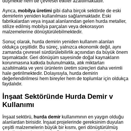
düşmekte hem de çevresel etkiler azaltılmaktadır.
Ayrıca,
mobilya üretimi
gibi daha birçok sektörde de eski
demirlerin yeniden kullanılması sağlanmaktadır. Eski
fabrikalardan veya inşaat alanlarından gelen hurda metaller,
stilize edilmiş mobilya parçaları veya dekorasyon
malzemelerine dönüştürülebilmektedir.
Sonuç olarak, hurda demirin yeniden kullanım alanları
oldukça çeşitlidir. Bu süreç, yalnızca ekonomik değil, aynı
zamanda çevresel sürdürülebilirlik açısından da büyük önem
taşımaktadır. Geri dönüşüm sayesinde doğal kaynakların
korunmasına katkıda bulunulmakta, atık miktarları
azaltılmakta ve yeni ürünlerin üretim süreçleri daha verimli
hale getirilmektedir. Dolayısıyla, hurda demirin
değerlendirilmesi hem bireyler hem de toplumlar için oldukça
faydalıdır.
İnşaat Sektöründe Hurda Demir v
Kullanımı
İnşaat sektörü,
hurda demir
kullanımının en yaygın olduğu
alanlardan birisidir. İnşaat projelerinde gereksinim duyulan
çeşitli malzemelerin büyük bir kısmı, geri dönüştürülmüş