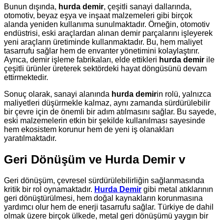
Bunun dışında,
hurda demir
, çeşitli sanayi dallarında,
otomotiv, beyaz eşya ve inşaat malzemeleri gibi birçok
alanda yeniden kullanıma sunulmaktadır. Örneğin, otomotiv
endüstrisi, eski araçlardan alınan demir parçalarını işleyerek
yeni araçların üretiminde kullanmaktadır. Bu, hem maliyet
tasarrufu sağlar hem de envanter yönetimini kolaylaştırır.
Ayrıca, demir işleme fabrikaları, elde ettikleri
hurda demir
ile
çeşitli ürünler üreterek sektördeki hayat döngüsünü devam
ettirmektedir.
Sonuç olarak, sanayi alanında
hurda demir
in rolü, yalnızca
maliyetleri düşürmekle kalmaz, aynı zamanda sürdürülebilir
bir çevre için de önemli bir adım atılmasını sağlar. Bu sayede,
eski malzemelerin etkin bir şekilde kullanılması sayesinde
hem ekosistem korunur hem de yeni iş olanakları
yaratılmaktadır.
Geri Dönüşüm ve
Hurda Demir v
Geri dönüşüm, çevresel sürdürülebilirliğin sağlanmasında
kritik bir rol oynamaktadır.
Hurda Demir
gibi metal atıklarının
geri dönüştürülmesi, hem doğal kaynakların korunmasına
yardımcı olur hem de enerji tasarrufu sağlar. Türkiye de dahil
olmak üzere birçok ülkede, metal geri dönüşümü yaygın bir