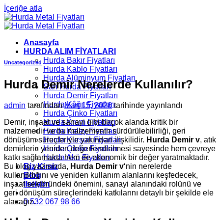
İçeriğe atla
Anasayfa
HURDA ALIM FİYATLARI
Hurda Bakır Fiyatları
Uncategorized
Hurda Kablo Fiyatları
Hurda Alüminyum Fiyatları
Hurda Demir Nerelerde Kullanılır?
Sarı Hurda Fiyatları
Hurda Demir Fiyatları
Hurda Kâğıt Fiyatları
admin
tarafından
Mart 15, 2026
tarihinde yayınlandı
Hurda Çinko Fiyatları
Demir, inşaat ve sanayi gibi birçok alanda kritik bir
Hurda Krom Fiyatları
malzemedir ve bu malzemenin sürdürülebilirliği, geri
Hurda Kalay Fiyatları
dönüşüm süreçleriyle yakından ilişkilidir.
Hurda Demir v
, atık
Hurda Kurşun Fiyatları
demirlerin yeniden değerlendirilmesi sayesinde hem çevreye
Hurda Çinko Fiyatları
katkı sağlamakta hem de ekonomik bir değer yaratmaktadır.
Hurda Akü Fiyatları
Bu blog yazısında,
Hurda Demir v
‘nin nerelerde
Biz Kimiz
kullanıldığını ve yeniden kullanım alanlarını keşfedecek,
Blog
inşaat sektöründeki önemini, sanayi alanındaki rolünü ve
İletişim
geri dönüşüm süreçlerindeki katkılarını detaylı bir şekilde ele
alacağız.
0 532 067 98 66