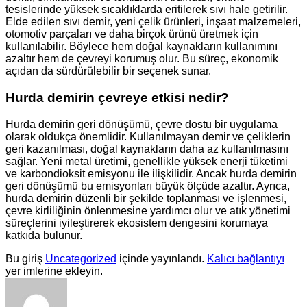
tesislerinde yüksek sıcaklıklarda eritilerek sıvı hale getirilir.
Elde edilen sıvı demir, yeni çelik ürünleri, inşaat malzemeleri,
otomotiv parçaları ve daha birçok ürünü üretmek için
kullanılabilir. Böylece hem doğal kaynakların kullanımını
azaltır hem de çevreyi korumuş olur. Bu süreç, ekonomik
açıdan da sürdürülebilir bir seçenek sunar.
Hurda demirin çevreye etkisi nedir?
Hurda demirin geri dönüşümü, çevre dostu bir uygulama
olarak oldukça önemlidir. Kullanılmayan demir ve çeliklerin
geri kazanılması, doğal kaynakların daha az kullanılmasını
sağlar. Yeni metal üretimi, genellikle yüksek enerji tüketimi
ve karbondioksit emisyonu ile ilişkilidir. Ancak hurda demirin
geri dönüşümü bu emisyonları büyük ölçüde azaltır. Ayrıca,
hurda demirin düzenli bir şekilde toplanması ve işlenmesi,
çevre kirliliğinin önlenmesine yardımcı olur ve atık yönetimi
süreçlerini iyileştirerek ekosistem dengesini korumaya
katkıda bulunur.
Bu giriş
Uncategorized
içinde yayınlandı.
Kalıcı bağlantıyı
yer imlerine ekleyin.