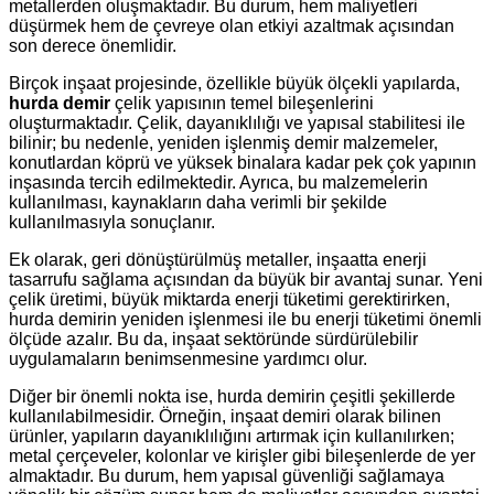
metallerden oluşmaktadır. Bu durum, hem maliyetleri
düşürmek hem de çevreye olan etkiyi azaltmak açısından
son derece önemlidir.
Birçok inşaat projesinde, özellikle büyük ölçekli yapılarda,
hurda demir
çelik yapısının temel bileşenlerini
oluşturmaktadır. Çelik, dayanıklılığı ve yapısal stabilitesi ile
bilinir; bu nedenle, yeniden işlenmiş demir malzemeler,
konutlardan köprü ve yüksek binalara kadar pek çok yapının
inşasında tercih edilmektedir. Ayrıca, bu malzemelerin
kullanılması, kaynakların daha verimli bir şekilde
kullanılmasıyla sonuçlanır.
Ek olarak, geri dönüştürülmüş metaller, inşaatta enerji
tasarrufu sağlama açısından da büyük bir avantaj sunar. Yeni
çelik üretimi, büyük miktarda enerji tüketimi gerektirirken,
hurda demirin yeniden işlenmesi ile bu enerji tüketimi önemli
ölçüde azalır. Bu da, inşaat sektöründe sürdürülebilir
uygulamaların benimsenmesine yardımcı olur.
Diğer bir önemli nokta ise, hurda demirin çeşitli şekillerde
kullanılabilmesidir. Örneğin, inşaat demiri olarak bilinen
ürünler, yapıların dayanıklılığını artırmak için kullanılırken;
metal çerçeveler, kolonlar ve kirişler gibi bileşenlerde de yer
almaktadır. Bu durum, hem yapısal güvenliği sağlamaya