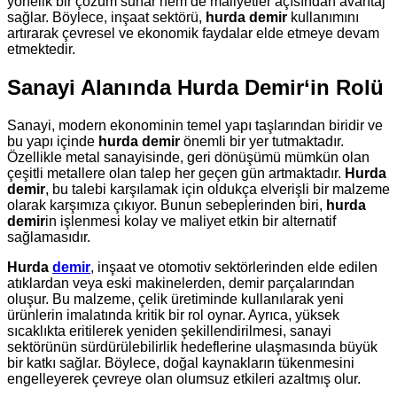
yönelik bir çözüm sunar hem de maliyetler açısından avantaj
sağlar. Böylece, inşaat sektörü,
hurda demir
kullanımını
artırarak çevresel ve ekonomik faydalar elde etmeye devam
etmektedir.
Sanayi Alanında
Hurda Demir
‘in Rolü
Sanayi, modern ekonominin temel yapı taşlarından biridir ve
bu yapı içinde
hurda demir
önemli bir yer tutmaktadır.
Özellikle metal sanayisinde, geri dönüşümü mümkün olan
çeşitli metallere olan talep her geçen gün artmaktadır.
Hurda
demir
, bu talebi karşılamak için oldukça elverişli bir malzeme
olarak karşımıza çıkıyor. Bunun sebeplerinden biri,
hurda
demir
in işlenmesi kolay ve maliyet etkin bir alternatif
sağlamasıdır.
Hurda
demir
, inşaat ve otomotiv sektörlerinden elde edilen
atıklardan veya eski makinelerden, demir parçalarından
oluşur. Bu malzeme, çelik üretiminde kullanılarak yeni
ürünlerin imalatında kritik bir rol oynar. Ayrıca, yüksek
sıcaklıkta eritilerek yeniden şekillendirilmesi, sanayi
sektörünün sürdürülebilirlik hedeflerine ulaşmasında büyük
bir katkı sağlar. Böylece, doğal kaynakların tükenmesini
engelleyerek çevreye olan olumsuz etkileri azaltmış olur.