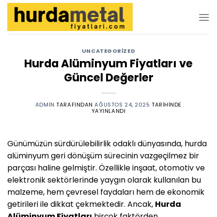
İçeriğe
atla
UNCATEGORIZED
Hurda Alüminyum Fiyatları ve
Güncel Değerler
ADMIN
TARAFINDAN
AĞUSTOS 24, 2025
TARIHINDE
YAYINLANDI
Günümüzün sürdürülebilirlik odaklı dünyasında, hurda
alüminyum geri dönüşüm sürecinin vazgeçilmez bir
parçası haline gelmiştir. Özellikle inşaat, otomotiv ve
elektronik sektörlerinde yaygın olarak kullanılan bu
malzeme, hem çevresel faydaları hem de ekonomik
getirileri ile dikkat çekmektedir. Ancak,
Hurda
Alüminyum Fiyatları
birçok faktörden