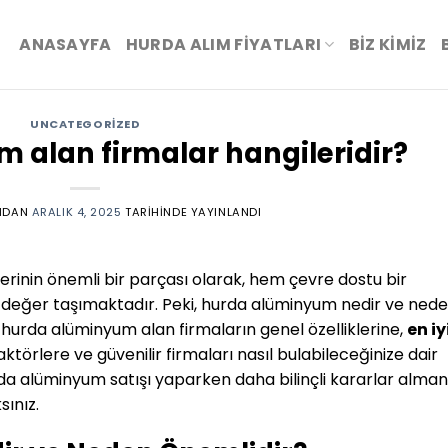
ANASAYFA
HURDA ALIM FİYATLARI
BIZ KIMIZ
UNCATEGORIZED
 alan firmalar hangileridir?
NDAN
ARALIK 4, 2025
TARIHINDE YAYINLANDI
rinin önemli bir parçası olarak, hem çevre dostu bir
eğer taşımaktadır. Peki, hurda alüminyum nedir ve ned
 hurda alüminyum alan firmaların genel özelliklerine,
en iy
aktörlere ve güvenilir firmaları nasıl bulabileceğinize dair
rda alüminyum satışı yaparken daha bilinçli kararlar alman
ınız.