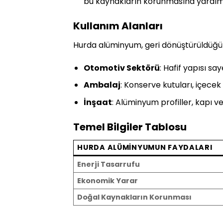
bu kaynakların korunmasına yardımc
Kullanım Alanları
Hurda alüminyum, geri dönüştürüldüğünd
Otomotiv Sektörü
: Hafif yapısı sa
Ambalaj
: Konserve kutuları, içecek 
İnşaat
: Alüminyum profiller, kapı v
Temel Bilgiler Tablosu
HURDA ALÜMINYUMUN FAYDALARI
Enerji Tasarrufu
Ekonomik Yarar
Doğal Kaynakların Korunması