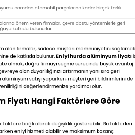
inyumu camdan otomobil parçalarına kadar birçok farklı
şmalarına önem veren firmalar, çevre dostu yöntemlerle geri
aya katkıda bulunurlar.
um alan firmalar, sadece müşteri memnuniyetini sağlamak
ine de katkıda bulunur.
En iyi hurda alüminyum fiyatı
i
kkate almak, doğru firmayı seçme sürecinde büyük avantaj
çevreye olan duyarlılığınızı artırmanın yanı sıra geri
lüminyum satışı yaparken, müşteri geri bildirimlerini de
ilirliğini değerlendirmenize yardımcı olur.
m Fiyatı Hangi Faktörlere Göre
ok faktöre bağlı olarak değişiklik gösterebilir. Bu faktörleri
rken en iyi hizmeti alabilir ve maksimum kazanç