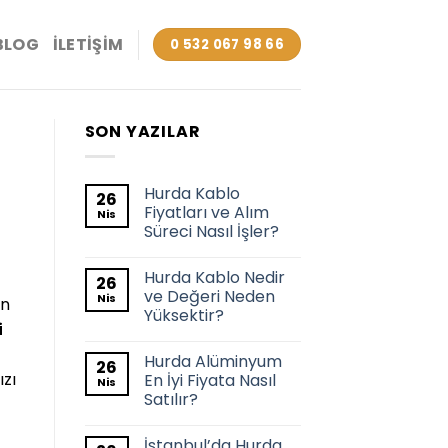
BLOG
İLETIŞIM
0 532 067 98 66
SON YAZILAR
Hurda Kablo
26
Fiyatları ve Alım
Nis
Süreci Nasıl İşler?
Hurda Kablo Nedir
26
ve Değeri Neden
Nis
en
Yüksektir?
i
Hurda Alüminyum
26
ızı
En İyi Fiyata Nasıl
Nis
Satılır?
İstanbul’da Hurda