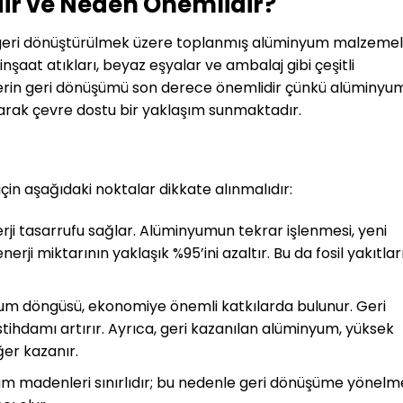
r ve Neden Önemlidir?
geri dönüştürülmek üzere toplanmış alüminyum malzemel
inşaat atıkları, beyaz eşyalar ve ambalaj gibi çeşitli
lerin geri dönüşümü son derece önemlidir çünkü alüminyum
arak çevre dostu bir yaklaşım sunmaktadır.
n aşağıdaki noktalar dikkate alınmalıdır:
rji tasarrufu sağlar. Alüminyumun tekrar işlenmesi, yeni
rji miktarının yaklaşık %95’ini azaltır. Bu da fosil yakıtlar
um döngüsü, ekonomiye önemli katkılarda bulunur. Geri
stihdamı artırır. Ayrıca, geri kazanılan alüminyum, yüksek
er kazanır.
um madenleri sınırlıdır; bu nedenle geri dönüşüme yönelm