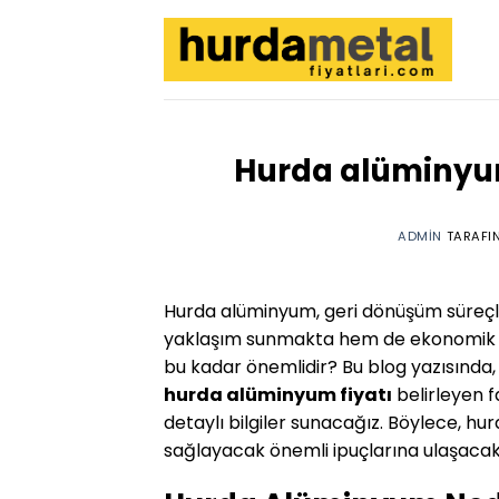
İçeriğe
atla
Hurda alüminyum
ADMIN
TARAFI
Hurda alüminyum, geri dönüşüm süreçle
yaklaşım sunmakta hem de ekonomik d
bu kadar önemlidir? Bu blog yazısında,
hurda alüminyum fiyatı
belirleyen f
detaylı bilgiler sunacağız. Böylece, hu
sağlayacak önemli ipuçlarına ulaşacaks