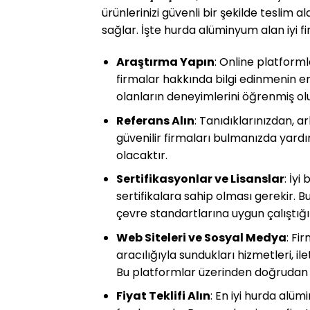
ürünlerinizi güvenli bir şekilde teslim 
sağlar. İşte hurda alüminyum alan iyi fi
Araştırma Yapın
: Online platform
firmalar hakkında bilgi edinmenin en
olanların deneyimlerini öğrenmiş ol
Referans Alın
: Tanıdıklarınızdan, a
güvenilir firmaları bulmanızda yardımc
olacaktır.
Sertifikasyonlar ve Lisanslar
: İyi
sertifikalara sahip olması gerekir. B
çevre standartlarına uygun çalıştığın
Web Siteleri ve Sosyal Medya
: Fi
aracılığıyla sundukları hizmetleri, il
Bu platformlar üzerinden doğrudan ile
Fiyat Teklifi Alın
: En iyi hurda alüm