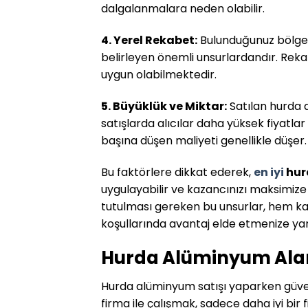
dalgalanmalara neden olabilir.
4. Yerel Rekabet:
Bulunduğunuz bölgede
belirleyen önemli unsurlardandır. Reka
uygun olabilmektedir.
5. Büyüklük ve Miktar:
Satılan hurda a
satışlarda alıcılar daha yüksek fiyatl
başına düşen maliyeti genellikle düşer.
Bu faktörlere dikkat ederek,
en iyi
hur
uygulayabilir ve kazancınızı maksimize
tutulması gereken bu unsurlar, hem k
koşullarında avantaj elde etmenize yar
Hurda Alüminyum Alan İ
Hurda alüminyum satışı yaparken güveni
firma ile çalışmak, sadece daha iyi bi