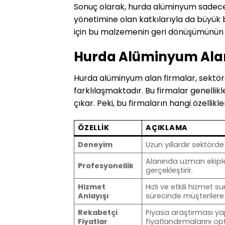
Sonuç olarak, hurda alüminyum sadece
yönetimine olan katkılarıyla da büyük 
için bu malzemenin geri dönüşümünün te
Hurda Alüminyum Alan 
Hurda alüminyum alan firmalar, sektörde
farklılaşmaktadır. Bu firmalar genellik
çıkar. Peki, bu firmaların hangi özellikl
ÖZELLIK
AÇIKLAMA
Deneyim
Uzun yıllardır sektör
Alanında uzman ekipler
Profesyonellik
gerçekleştirir.
Hizmet
Hızlı ve etkili hizmet
Anlayışı
sürecinde müşterilere 
Rekabetçi
Piyasa araştırması ya
Fiyatlar
fiyatlandırmalarını op