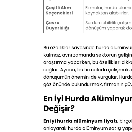
Çeşitli Alım
Firmalar, hurda alüm
Seçenekleri
kaynaktan alabilirler.
Çevre
Sürdürülebilirlik çalı
Duyarlılığı
dönüşüm yaparak doğ
Bu özellikler sayesinde hurda alüminy
kalmaz, aynı zamanda sektörün gelişim
araştırma yaparken, bu özellikleri di
sağlar. Ayrıca, bu firmalarla çalışmak, 
dönüşümün önemini de vurgular. Hurda a
göz önünde bulundurmak, firmanın güven
En İyi Hurda Alüminyu
Değişir?
En iyi hurda alüminyum fiyatı
, birç
anlayarak hurda alüminyum satışı yapa