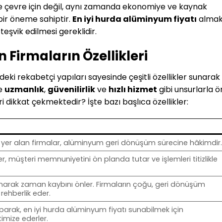
 çevre için değil, aynı zamanda ekonomiye ve kaynak
bir öneme sahiptir.
En iyi hurda alüminyum fiyatı
alma
şvik edilmesi gereklidir.
Firmaların Özellikleri
ki rekabetçi yapıları sayesinde çeşitli özellikler sunarak
le
uzmanlık
,
güvenilirlik
ve
hızlı hizmet
gibi unsurlarla 
eri dikkat çekmektedir? İşte bazı başlıca özellikler:
de yer alan firmalar, alüminyum geri dönüşüm sürecine hâkimdir
, müşteri memnuniyetini ön planda tutar ve işlemleri titizlikle
 sunarak zaman kaybını önler. Firmaların çoğu, geri dönüşüm
rehberlik eder.
parak, en iyi hurda alüminyum fiyatı sunabilmek için
timize ederler.