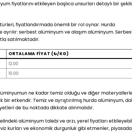
yum fiyatlarını etkileyen başlıca unsurları detaylı bir şeki
ürleri, fiyatlandırmada önemli bir rol oynar. Hurda
ye ayrılır: serbest alüminyum ve alaşım alüminyum. Serbes
tla satılmaktadır.
ORTALAMA FIYAT (₺/KG)
12.00
10.00
üminyumun ne kadar temiz olduğu ve diğer materyallerl
ük bir etkendir. Temiz ve ayrıştırılmış hurda alüminyum, d
liyetleri de bu noktada dikkate alınmalıdır.
indeki alüminyum talebi ve arzı, yerel fiyatları etkileyebili
döviz kurları ve ekonomik durgunluk gibi etmenler, piyasada