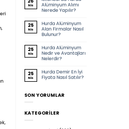
26
Alüminyum Alımı
Nis
Nerede Yapılır?
eri
Hurda Alüminyum
25
,
Alan Firmalar Nasıl
Nis
Bulunur?
Hurda Alüminyum
25
Nedir ve Avantajları
Nis
Nelerdir?
Hurda Demir En İyi
25
Fiyata Nasıl Satılır?
Nis
ın
SON YORUMLAR
KATEGORILER
ek,