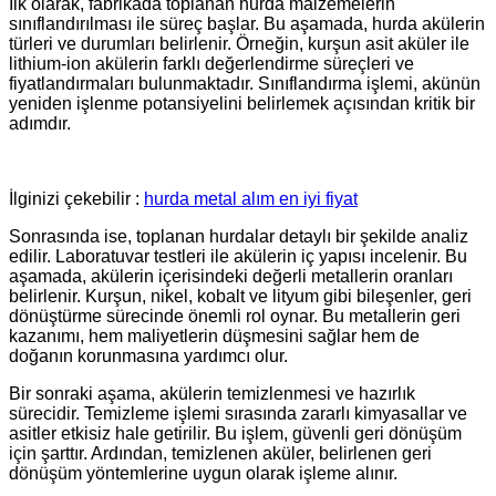
İlk olarak, fabrikada toplanan hurda malzemelerin
sınıflandırılması ile süreç başlar. Bu aşamada, hurda akülerin
türleri ve durumları belirlenir. Örneğin, kurşun asit aküler ile
lithium-ion akülerin farklı değerlendirme süreçleri ve
fiyatlandırmaları bulunmaktadır. Sınıflandırma işlemi, akünün
yeniden işlenme potansiyelini belirlemek açısından kritik bir
adımdır.
İlginizi çekebilir :
hurda metal alım en iyi fiyat
Sonrasında ise, toplanan hurdalar detaylı bir şekilde analiz
edilir. Laboratuvar testleri ile akülerin iç yapısı incelenir. Bu
aşamada, akülerin içerisindeki değerli metallerin oranları
belirlenir. Kurşun, nikel, kobalt ve lityum gibi bileşenler, geri
dönüştürme sürecinde önemli rol oynar. Bu metallerin geri
kazanımı, hem maliyetlerin düşmesini sağlar hem de
doğanın korunmasına yardımcı olur.
Bir sonraki aşama, akülerin temizlenmesi ve hazırlık
sürecidir. Temizleme işlemi sırasında zararlı kimyasallar ve
asitler etkisiz hale getirilir. Bu işlem, güvenli geri dönüşüm
için şarttır. Ardından, temizlenen aküler, belirlenen geri
dönüşüm yöntemlerine uygun olarak işleme alınır.