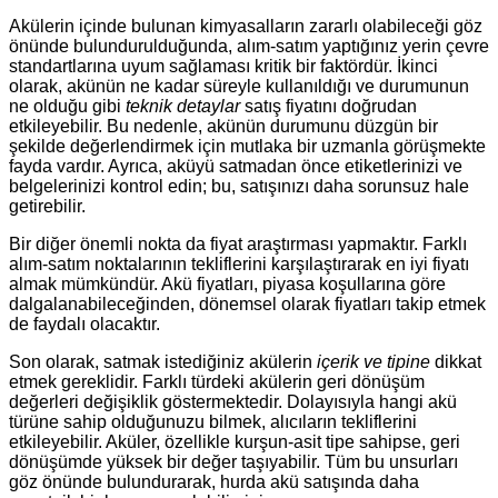
Akülerin içinde bulunan kimyasalların zararlı olabileceği göz
önünde bulundurulduğunda, alım-satım yaptığınız yerin çevre
standartlarına uyum sağlaması kritik bir faktördür. İkinci
olarak, akünün ne kadar süreyle kullanıldığı ve durumunun
ne olduğu gibi
teknik detaylar
satış fiyatını doğrudan
etkileyebilir. Bu nedenle, akünün durumunu düzgün bir
şekilde değerlendirmek için mutlaka bir uzmanla görüşmekte
fayda vardır. Ayrıca, aküyü satmadan önce etiketlerinizi ve
belgelerinizi kontrol edin; bu, satışınızı daha sorunsuz hale
getirebilir.
Bir diğer önemli nokta da fiyat araştırması yapmaktır. Farklı
alım-satım noktalarının tekliflerini karşılaştırarak en iyi fiyatı
almak mümkündür. Akü fiyatları, piyasa koşullarına göre
dalgalanabileceğinden, dönemsel olarak fiyatları takip etmek
de faydalı olacaktır.
Son olarak, satmak istediğiniz akülerin
içerik ve tipine
dikkat
etmek gereklidir. Farklı türdeki akülerin geri dönüşüm
değerleri değişiklik göstermektedir. Dolayısıyla hangi akü
türüne sahip olduğunuzu bilmek, alıcıların tekliflerini
etkileyebilir. Aküler, özellikle kurşun-asit tipe sahipse, geri
dönüşümde yüksek bir değer taşıyabilir. Tüm bu unsurları
göz önünde bulundurarak, hurda akü satışında daha