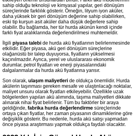
sahip olduğu teknoloji ve kimyasal yapılar, geri dönüşüm
süreçlerinde farklılık gösterir. Örneğin, lityum iyon aküler,
daha yüksek bir geri dönüşüm değerine sahip olabilirken,
eski tip kurşun asit aküler daha düşük değerlere sahip
olabilir. Bu bağlamda, her tür hurda akünün kendi içinde
farklı fiyat aralıklarında değerlendirilmesi muhtemeldir.
İlgili
piyasa talebi
de hurda akü fiyatlarının belirlenmesinde
etkilidir. Eğer piyasa, akü geri dönüşüm süreçlerine
olağanüstü bir talep duyuyorsa, fiyatların yükselmesi
kaçınılmazdır. Ayrıca, yerel ve uluslararası ekonomik
durumlar, petrol fiyatları ve enerji piyasalarındaki
dalgalanmalar da hurda akü fiyatlarına yansır.
Son olarak,
ulaşım maliyetleri
de oldukça önemlidir. Hurda
akülerin taşınması gereken mesafe ve ulaştırılacağı noktalar,
maliyet unsuru olarak fiyatları etkileyebilir. Özellikle uzak
bölgelerden yapılan akü alımında, taşıma maliyetleri dikkate
alınarak nihai fiyat belirlenir. Tüm bu faktörler bir araya
geldiğinde,
fabrika hurda değerlendirme
süreçlerinde
ortaya çıkan fiyatlar, her zaman piyasanın dinamiklerine göre
değişiklik gösterir. Bu nedenle, hurda akü satışı yapmadan
önce piyasa araştırması yapmak oldukça faydalı olacaktır.