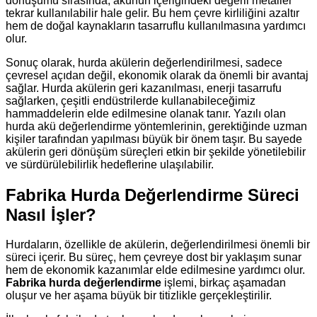
dönüşümü sırasında, akünün içeriğindeki değerli metaller
tekrar kullanılabilir hale gelir. Bu hem çevre kirliliğini azaltır
hem de doğal kaynakların tasarruflu kullanılmasına yardımcı
olur.
Sonuç olarak, hurda akülerin değerlendirilmesi, sadece
çevresel açıdan değil, ekonomik olarak da önemli bir avantaj
sağlar. Hurda akülerin geri kazanılması, enerji tasarrufu
sağlarken, çeşitli endüstrilerde kullanabileceğimiz
hammaddelerin elde edilmesine olanak tanır. Yazılı olan
hurda akü değerlendirme yöntemlerinin, gerektiğinde uzman
kişiler tarafından yapılması büyük bir önem taşır. Bu sayede
akülerin geri dönüşüm süreçleri etkin bir şekilde yönetilebilir
ve sürdürülebilirlik hedeflerine ulaşılabilir.
Fabrika Hurda Değerlendirme Süreci
Nasıl İşler?
Hurdaların, özellikle de akülerin, değerlendirilmesi önemli bir
süreci içerir. Bu süreç, hem çevreye dost bir yaklaşım sunar
hem de ekonomik kazanımlar elde edilmesine yardımcı olur.
Fabrika hurda değerlendirme
işlemi, birkaç aşamadan
oluşur ve her aşama büyük bir titizlikle gerçekleştirilir.