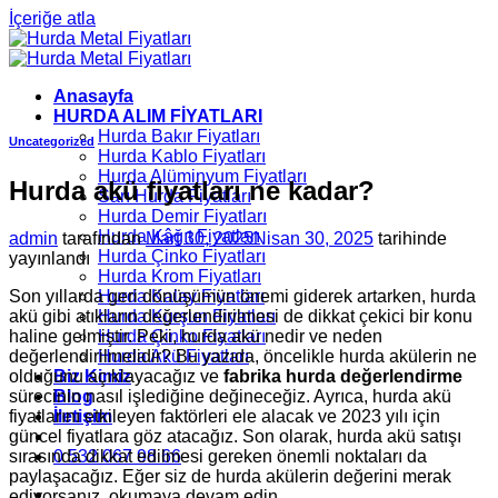
İçeriğe atla
Anasayfa
HURDA ALIM FİYATLARI
Hurda Bakır Fiyatları
Uncategorized
Hurda Kablo Fiyatları
Hurda Alüminyum Fiyatları
Hurda akü fiyatları ne kadar?
Sarı Hurda Fiyatları
Hurda Demir Fiyatları
Hurda Kâğıt Fiyatları
admin
tarafından
Mart 30, 2025
Nisan 30, 2025
tarihinde
Hurda Çinko Fiyatları
yayınlandı
Hurda Krom Fiyatları
Son yıllarda geri dönüşümün önemi giderek artarken, hurda
Hurda Kalay Fiyatları
akü gibi atıkların değerlendirilmesi de dikkat çekici bir konu
Hurda Kurşun Fiyatları
haline gelmiştir. Peki, hurda akü nedir ve neden
Hurda Çinko Fiyatları
değerlendirilmelidir? Bu yazıda, öncelikle hurda akülerin ne
Hurda Akü Fiyatları
olduğunu açıklayacağız ve
fabrika hurda değerlendirme
Biz Kimiz
sürecinin nasıl işlediğine değineceğiz. Ayrıca, hurda akü
Blog
fiyatlarını etkileyen faktörleri ele alacak ve 2023 yılı için
İletişim
güncel fiyatlara göz atacağız. Son olarak, hurda akü satışı
sırasında dikkat edilmesi gereken önemli noktaları da
0 532 067 98 66
paylaşacağız. Eğer siz de hurda akülerin değerini merak
ediyorsanız, okumaya devam edin.