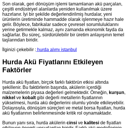
Son olarak, geri dönüşüm işlemi tamamlanan akü parçaları,
çeşitli endüstriyel alanlarda yeniden kullanılmak üzere
hazırlanır. İyi bir şekilde değerlendirilmiş hurdalar, yeni
ürünlerin üretiminde hammadde olarak işlenmeye hazır hale
gelir. Böylece, fabrikalar sadece çevresel sorumluluklarını
yerine getirmekle kalmaz, aynı zamanda ekonomik fayda da
sağlarlar. Bu süreç, sürdürülebilir bir üretim anlayışının temel
taşlarından biridir.
İlginizi çekebilir :
hurda alımı istanbul
Hurda Akü Fiyatlarını Etkileyen
Faktörler
Hurda akü fiyatları, birçok farklı faktörün etkisi altında
şekillenir. Bu faktörlerin başında, akülerin içerdiği
malzemelerin piyasa değerleri gelmektedir. Örneğin,
kurşun
,
nikkel
ve
kobalt
gibi değerli metallerin fiyatlarının
yükselmesi, hurda akü değerlerini olumlu yönde etkileyebilir.
Dolayısıyla, dönüşüm süreçleri ve metal borsa fiyatları, hurda
akü fiyatlarının belirlenmesinde kritik rol oynamaktadır.
Bunun yanı sıra, hurda akülerin
cinsi
ve
kalitesi
de fiyatları
etkileyen önemli unsurlardan biridir. Farklı akü modellerinin