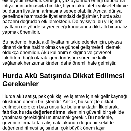
etkileyebilmektedir. Örneğin, yaz aylarında enerji depolama
ihtiyacının artmasıyla birlikte, lityum akü talebi yükselebilir ve
bu durum fiyatların artmasına sebep olabilir. Ayrıca, dünya
genelinde hammadde fiyatlarındaki değişimler, hurda akü
pazarını doğrudan etkilemektedir. Dolayısıyla, bu yıl içinde
fiyatların ne yönde seyredeceği konusunda dikkatli bir analiz
yapmak önemlidir.
Bu nedenle, hurda akü fiyatlarını takip edenler için, piyasa
dinamiklerine hakim olmak ve güncel gelişmeleri izlemek
oldukça önemlidir. Akü kullanım sıklığına ve çevresel
faktörlere bağlı olarak, geri dönüşüm sürecine katkı
sağlamak her zamankinden daha önemli hale gelmiştir.
Hurda Akü Satışında Dikkat Edilmesi
Gerekenler
Hurda akü satışı, pek çok kişi ve işletme için ek gelir kaynağı
oluşturan önemli bir işlemdir. Ancak, bu süreçte dikkat
edilmesi gereken bazı unsurlar bulunmaktadır. İlk olarak,
fabrika hurda değerlendirme
işleminin güvenli bir şekilde
yapılması gerektiğini unutmamak gerekir. Bu nedenle,
güvenilir firmalarla çalışmak, akünün doğru bir şekilde
değerlendirilmesi açısından çok büyük önem taşır.