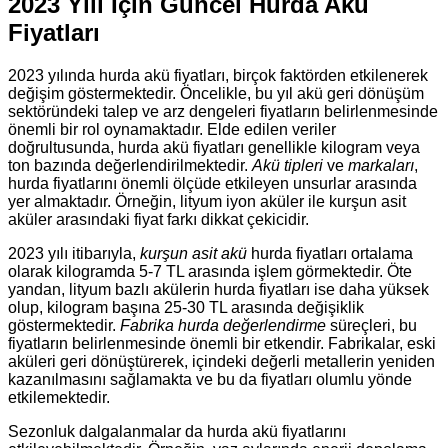
2023 Yılı İçin Güncel Hurda Akü
Fiyatları
2023 yılında hurda akü fiyatları, birçok faktörden etkilenerek
değişim göstermektedir. Öncelikle, bu yıl akü geri dönüşüm
sektöründeki talep ve arz dengeleri fiyatların belirlenmesinde
önemli bir rol oynamaktadır. Elde edilen veriler
doğrultusunda, hurda akü fiyatları genellikle kilogram veya
ton bazında değerlendirilmektedir.
Akü tipleri
ve
markaları
,
hurda fiyatlarını önemli ölçüde etkileyen unsurlar arasında
yer almaktadır. Örneğin, lityum iyon aküler ile kurşun asit
aküler arasındaki fiyat farkı dikkat çekicidir.
2023 yılı itibarıyla,
kurşun asit akü
hurda fiyatları ortalama
olarak kilogramda 5-7 TL arasında işlem görmektedir. Öte
yandan, lityum bazlı akülerin hurda fiyatları ise daha yüksek
olup, kilogram başına 25-30 TL arasında değişiklik
göstermektedir.
Fabrika hurda değerlendirme
süreçleri, bu
fiyatların belirlenmesinde önemli bir etkendir. Fabrikalar, eski
aküleri geri dönüştürerek, içindeki değerli metallerin yeniden
kazanılmasını sağlamakta ve bu da fiyatları olumlu yönde
etkilemektedir.
Sezonluk dalgalanmalar da hurda akü fiyatlarını