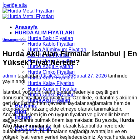
İçeriğe atla
Anasayfa
HURDA ALIM FİYATLARI
Hurda Bakır Fiyatları
Uncategorized
Hurda Kablo Fiyatları
Hurda Alüminyum Fiyatları
Hurda Akü Alan Firmalar İstanbul | En
Sarı Hurda Fiyatları
Yüksek Fiyat Nerede?
Hurda Demir Fiyatları
Hurda Kâğıt Fiyatları
Hurda Çinko Fiyatları
admin
tarafından
Ocak 21, 2026
Şubat 27, 2026
tarihinde
Hurda Krom Fiyatları
yayınlandı
Hurda Kalay Fiyatları
Hurda Kurşun Fiyatları
İstanbul, yoğun bir şehir olması nedeniyle çeşitli geri
Hurda Çinko Fiyatları
dönüşüm fırsatları sunmaktadır. Özellikle, kullanılmış akülerin
Hurda Akü Fiyatları
geri dönüşümü hem çevresel faydalar sağlamakta hem de
Biz Kimiz
ekonomik bir kazanç elde etmeye olanak tanımaktadır.
Blog
Ancak, bu işlem için en uygun fiyatları ve güvenilir hizmet
İletişim
sağlayıcılarını bulmak önem taşımaktadır. Bu yazıda,
Hurda
Akü Alan Firmalar
ile ilgili olarak İstanbul’da nerelerde
0 532 067 98 66
bulabileceğinizi, bu firmaların sağladığı avantajları ve en
yüksek fiyatı veren yerleri keşfedeceksiniz. Ayrıca hurda akü