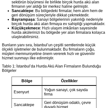
sektörün büyümesi ile birlikte birçok hurda akü alan
firmanın yer aldığı bir merkez haline gelmiştir.
Sancaktepe
: Bu bölgedeki firmalar, hem alım hem de
geri dönüşüm süreçleriyle dikkat çekmektedir.
Bayrampaşa
: Sanayi bölgelerinin yakınlığı nedeniyle
birçok hurda akü alan firmaya ev sahipliği yapmaktadır.
Küçükçekmece
: Hızlı ulaşım imkânları sayesinde
hurda akülerinizi bu bölgede yer alan firmalara kolayca
ulaştırabilirsiniz.
Bunların yanı sıra, İstanbul’un çeşitli semtlerinde küçük
ölçekli işletmeler de bulunmaktadır. Bu firmaların çoğu,
müşteri memnuniyetine önem vererek hızlı ve güvenilir
hizmet sunmayı ilke edinmiştir.
Tablo 1: İstanbul’da Hurda Akü Alan Firmaların Bulunduğu
Bölgeler
Bölge
Özellikler
Yoğun sanayi, çok sayıda
Esenyurt
firma
Geri dönüşüm odaklı, çevre
Sancaktepe
duyarlı hizmet