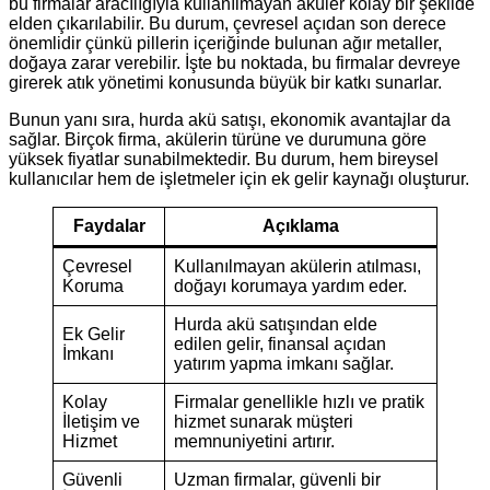
bu firmalar aracılığıyla kullanılmayan aküler kolay bir şekilde
elden çıkarılabilir. Bu durum, çevresel açıdan son derece
önemlidir çünkü pillerin içeriğinde bulunan ağır metaller,
doğaya zarar verebilir. İşte bu noktada, bu firmalar devreye
girerek atık yönetimi konusunda büyük bir katkı sunarlar.
Bunun yanı sıra, hurda akü satışı, ekonomik avantajlar da
sağlar. Birçok firma, akülerin türüne ve durumuna göre
yüksek fiyatlar sunabilmektedir. Bu durum, hem bireysel
kullanıcılar hem de işletmeler için ek gelir kaynağı oluşturur.
Faydalar
Açıklama
Çevresel
Kullanılmayan akülerin atılması,
Koruma
doğayı korumaya yardım eder.
Hurda akü satışından elde
Ek Gelir
edilen gelir, finansal açıdan
İmkanı
yatırım yapma imkanı sağlar.
Kolay
Firmalar genellikle hızlı ve pratik
İletişim ve
hizmet sunarak müşteri
Hizmet
memnuniyetini artırır.
Güvenli
Uzman firmalar, güvenli bir