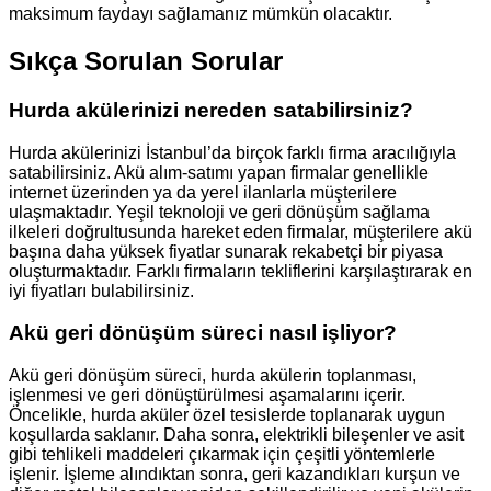
maksimum faydayı sağlamanız mümkün olacaktır.
Sıkça Sorulan Sorular
Hurda akülerinizi nereden satabilirsiniz?
Hurda akülerinizi İstanbul’da birçok farklı firma aracılığıyla
satabilirsiniz. Akü alım-satımı yapan firmalar genellikle
internet üzerinden ya da yerel ilanlarla müşterilere
ulaşmaktadır. Yeşil teknoloji ve geri dönüşüm sağlama
ilkeleri doğrultusunda hareket eden firmalar, müşterilere akü
başına daha yüksek fiyatlar sunarak rekabetçi bir piyasa
oluşturmaktadır. Farklı firmaların tekliflerini karşılaştırarak en
iyi fiyatları bulabilirsiniz.
Akü geri dönüşüm süreci nasıl işliyor?
Akü geri dönüşüm süreci, hurda akülerin toplanması,
işlenmesi ve geri dönüştürülmesi aşamalarını içerir.
Öncelikle, hurda aküler özel tesislerde toplanarak uygun
koşullarda saklanır. Daha sonra, elektrikli bileşenler ve asit
gibi tehlikeli maddeleri çıkarmak için çeşitli yöntemlerle
işlenir. İşleme alındıktan sonra, geri kazandıkları kurşun ve