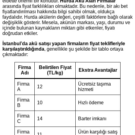
elbette önemli bir konudur.
Hurda Akü Alan Firmalar
arasında fiyat farklılıkları olmaktadır. Bu nedenle, bir akı bet
fiyatlandırılması hakkında bilgi sahibi olmak, oldukça
faydalıdır. Hurda akülerin değeri, çeşitli faktörlere bağlı olarak
değişiklik gösterir. Mesela, akünün markası, yaşı, durumu ve
içinde bulunan kaynakların miktarı gibi etkenler, fiyatı
doğrudan etkiler.
İstanbul’da akü satışı yapan firmaların fiyat teklifleriyle
karşılaştırıldığında
, genellikle şu şekilde bir tablo ortaya
çıkmaktadır:
Firma
Belirtilen Fiyat
Ekstra Avantajlar
Adı
(TL/kg)
Firma
Ücretsiz taşıma
12
A
hizmeti
Firma
10
Hızlı ödeme
B
Firma
14
Barter imkanı
C
Firma
Ürün karşılığı satış
11