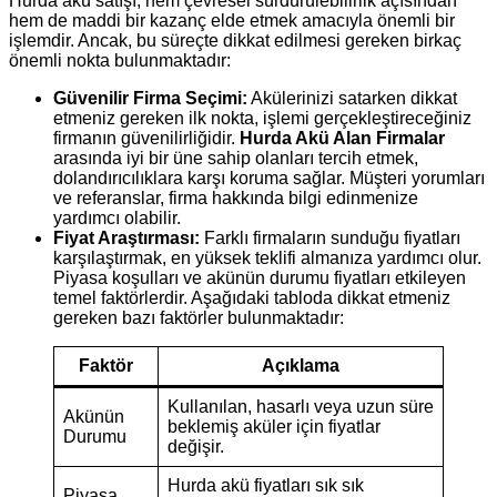
Hurda akü satışı, hem çevresel sürdürülebilirlik açısından
hem de maddi bir kazanç elde etmek amacıyla önemli bir
işlemdir. Ancak, bu süreçte dikkat edilmesi gereken birkaç
önemli nokta bulunmaktadır:
Güvenilir Firma Seçimi:
Akülerinizi satarken dikkat
etmeniz gereken ilk nokta, işlemi gerçekleştireceğiniz
firmanın güvenilirliğidir.
Hurda Akü Alan Firmalar
arasında iyi bir üne sahip olanları tercih etmek,
dolandırıcılıklara karşı koruma sağlar. Müşteri yorumları
ve referanslar, firma hakkında bilgi edinmenize
yardımcı olabilir.
Fiyat Araştırması:
Farklı firmaların sunduğu fiyatları
karşılaştırmak, en yüksek teklifi almanıza yardımcı olur.
Piyasa koşulları ve akünün durumu fiyatları etkileyen
temel faktörlerdir. Aşağıdaki tabloda dikkat etmeniz
gereken bazı faktörler bulunmaktadır:
Faktör
Açıklama
Kullanılan, hasarlı veya uzun süre
Akünün
beklemiş aküler için fiyatlar
Durumu
değişir.
Hurda akü fiyatları sık sık
Piyasa