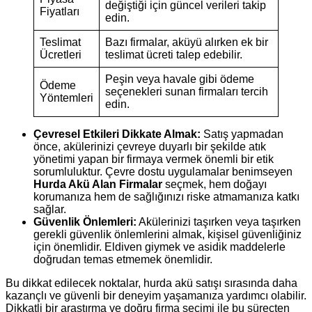
değiştiği için güncel verileri takip
Fiyatları
edin.
Teslimat
Bazı firmalar, aküyü alırken ek bir
Ücretleri
teslimat ücreti talep edebilir.
Peşin veya havale gibi ödeme
Ödeme
seçenekleri sunan firmaları tercih
Yöntemleri
edin.
Çevresel Etkileri Dikkate Almak:
Satış yapmadan
önce, akülerinizi çevreye duyarlı bir şekilde atık
yönetimi yapan bir firmaya vermek önemli bir etik
sorumluluktur. Çevre dostu uygulamalar benimseyen
Hurda Akü Alan Firmalar
seçmek, hem doğayı
korumanıza hem de sağlığınızı riske atmamanıza katkı
sağlar.
Güvenlik Önlemleri:
Akülerinizi taşırken veya taşırken
gerekli güvenlik önlemlerini almak, kişisel güvenliğiniz
için önemlidir. Eldiven giymek ve asidik maddelerle
doğrudan temas etmemek önemlidir.
Bu dikkat edilecek noktalar, hurda akü satışı sırasında daha
kazançlı ve güvenli bir deneyim yaşamanıza yardımcı olabilir.
Dikkatli bir araştırma ve doğru firma seçimi ile bu süreçten