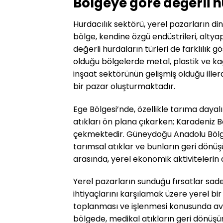
Bölgeye göre değerli hu
Hurdacılık sektörü, yerel pazarların di
bölge, kendine özgü endüstrileri, altyapı
değerli hurdaların türleri de farklılık 
olduğu bölgelerde metal, plastik ve ka
inşaat sektörünün gelişmiş olduğu iller
bir pazar oluşturmaktadır.
Ege Bölgesi’nde, özellikle tarıma dayal
atıkları ön plana çıkarken; Karadeniz B
çekmektedir. Güneydoğu Anadolu Bölges
tarımsal atıklar ve bunların geri dön
arasında, yerel ekonomik aktivitelerin ar
Yerel pazarların sunduğu fırsatlar sadec
ihtiyaçlarını karşılamak üzere yerel bir
toplanması ve işlenmesi konusunda ava
bölgede, medikal atıkların geri dönüşü