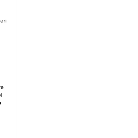
eri
ve
l
n