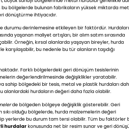
in, büyük sanayi bölgelerinde
metal hurdalar
genellikle da
, bu bölgelerde bulunan fabrikaların yüksek miktarda met
ri dönüştürme ihtiyacıdır.
e durumu derinlemesine etkileyen bir faktördür. Hurdaları
sında yaşanan maliyet artışları, bir alım satım sırasında
çabilir. Örneğin, kırsal alanlarda yaşayan bireyler, hurda
 karşılaşabilir, bu nedenle bu tür alanların taşıdığı
aktadır. Farklı bölgelerdeki geri dönüşüm tesislerinin
melerin değerlendirilmesinde değişiklikler yaratabilir.
ya sahip bölgedeki bir tesis, metal ve plastik hurdaları da
 bu alanlardaki hurdaların değeri daha fazla olabilir.
meler
de bölgeden bölgeye değişiklik gösterebilir. Geri
ın sıkı olduğu bölgelerde, hurda malzemelerin değeri
p yerlerde bu durum tam tersi olabilir. Tüm bu faktörler b
li hurdalar
konusunda net bir resim sunar ve geri dönü