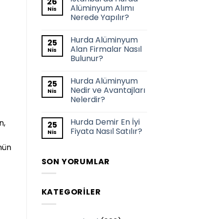
26
Alüminyum Alımı
Nis
Nerede Yapılır?
Hurda Alüminyum
25
Alan Firmalar Nasıl
Nis
Bulunur?
Hurda Alüminyum
25
Nedir ve Avantajları
Nis
Nelerdir?
Hurda Demir En İyi
n,
25
Fiyata Nasıl Satılır?
Nis
nün
SON YORUMLAR
KATEGORILER