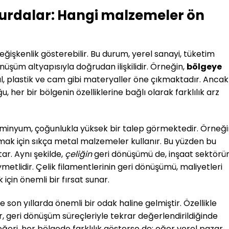
hurdalar: Hangi malzemeler ön
eğişkenlik gösterebilir. Bu durum, yerel sanayi, tüketim
önüşüm altyapısıyla doğrudan ilişkilidir. Örneğin,
bölgeye
, plastik ve cam gibi materyaller öne çıkmaktadır. Ancak
 her bir bölgenin özelliklerine bağlı olarak farklılık arz
alüminyum, çoğunlukla yüksek bir talep görmektedir. Örneği
tırmak için sıkça metal malzemeler kullanır. Bu yüzden bu
ar. Aynı şekilde,
çeliğin
geri dönüşümü de, inşaat sektörü
etlidir. Çelik filamentlerinin geri dönüşümü, maliyetleri
için önemli bir fırsat sunar.
e son yıllarda önemli bir odak haline gelmiştir. Özellikle
r, geri dönüşüm süreçleriyle tekrar değerlendirildiğinde
eğeri, her bölgede farklılık gösterse de; eğer yerel pazar