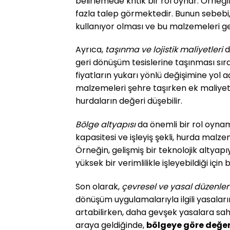
belirlemede kritik bir rol oynar. Örneğ
fazla talep görmektedir. Bunun sebebi
kullanıyor olması ve bu malzemeleri ge
Ayrıca,
taşınma ve lojistik maliyetleri
d
geri dönüşüm tesislerine taşınması sıra
fiyatların yukarı yönlü değişimine yol a
malzemeleri şehre taşırken ek maliyetle
hurdaların değeri düşebilir.
Bölge altyapısı
da önemli bir rol oynam
kapasitesi ve işleyiş şekli, hurda malze
Örneğin, gelişmiş bir teknolojik altyapı
yüksek bir verimlilikle işleyebildiği için
Son olarak,
çevresel ve yasal düzenle
dönüşüm uygulamalarıyla ilgili yasalar
artabilirken, daha gevşek yasalara sahi
araya geldiğinde,
bölgeye göre değer