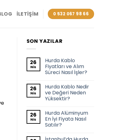
BLOG
İLETIŞIM
0 532 067 98 66
SON YAZILAR
Hurda Kablo
26
Fiyatları ve Alım
Nis
Süreci Nasıl İşler?
Hurda Kablo Nedir
26
ve Değeri Neden
Nis
Yüksektir?
ve
Hurda Alüminyum
26
En İyi Fiyata Nasıl
Nis
Satılır?
İstanbul’da Hurda