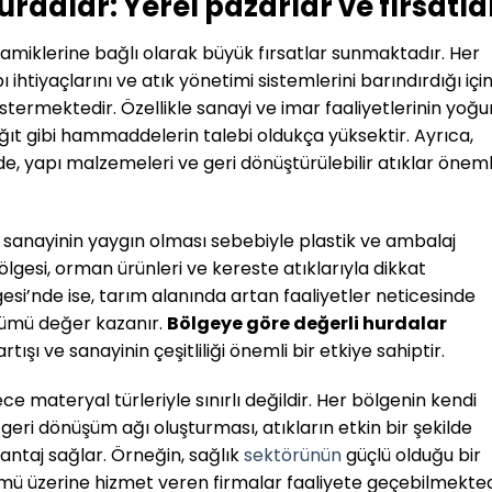
rdalar: Yerel pazarlar ve fırsatla
namiklerine bağlı olarak büyük fırsatlar sunmaktadır. Her
 ihtiyaçlarını ve atık yönetimi sistemlerini barındırdığı için
göstermektedir. Özellikle sanayi ve imar faaliyetlerinin yoğu
ğıt gibi hammaddelerin talebi oldukça yüksektir. Ayrıca,
de, yapı malzemeleri ve geri dönüştürülebilir atıklar öneml
ı sanayinin yaygın olması sebebiyle plastik ve ambalaj
ölgesi, orman ürünleri ve kereste atıklarıyla dikkat
i’nde ise, tarım alanında artan faaliyetler neticesinde
üşümü değer kazanır.
Bölgeye göre değerli hurdalar
tışı ve sanayinin çeşitliliği önemli bir etkiye sahiptir.
e materyal türleriyle sınırlı değildir. Her bölgenin kendi
 geri dönüşüm ağı oluşturması, atıkların etkin bir şekilde
ntaj sağlar. Örneğin, sağlık
sektörünün
güçlü olduğu bir
mü üzerine hizmet veren firmalar faaliyete geçebilmekted