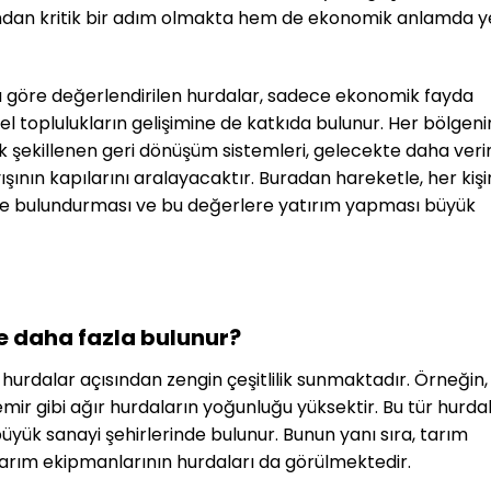
ısından kritik bir adım olmakta hem de ekonomik anlamda y
na göre değerlendirilen hurdalar, sadece ekonomik fayda
 toplulukların gelişimine de katkıda bulunur. Her bölgeni
k şekillenen geri dönüşüm sistemleri, gelecekte daha veri
yışının kapılarını aralayacaktır. Buradan hareketle, her kişi
nde bulundurması ve bu değerlere yatırım yapması büyük
e daha fazla bulunur?
de hurdalar açısından zengin çeşitlilik sunmaktadır. Örneğin,
ir gibi ağır hurdaların yoğunluğu yüksektir. Bu tür hurdal
 büyük sanayi şehirlerinde bulunur. Bunun yanı sıra, tarım
tarım ekipmanlarının hurdaları da görülmektedir.