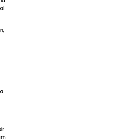
ha
al
n,
ha
ir
şüm