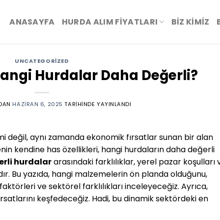
ANASAYFA
HURDA ALIM FİYATLARI
BIZ KIMIZ
UNCATEGORIZED
angi Hurdalar Daha Değerli?
DAN
HAZIRAN 6, 2025
TARIHINDE YAYINLANDI
mi değil, aynı zamanda ekonomik fırsatlar sunan bir alan
nin kendine has özellikleri, hangi hurdaların daha değerli
rli hurdalar
arasındaki farklılıklar, yerel pazar koşulları 
dır. Bu yazıda, hangi malzemelerin ön planda olduğunu,
aktörleri ve sektörel farklılıkları inceleyeceğiz. Ayrıca,
ırsatlarını keşfedeceğiz. Hadi, bu dinamik sektördeki en