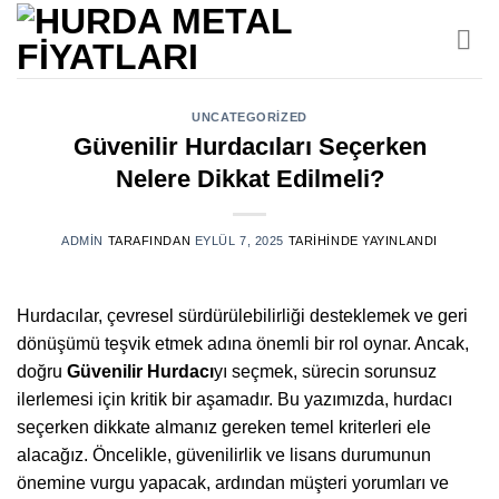
İçeriğe
atla
UNCATEGORIZED
Güvenilir Hurdacıları Seçerken
Nelere Dikkat Edilmeli?
ADMIN
TARAFINDAN
EYLÜL 7, 2025
TARIHINDE YAYINLANDI
Hurdacılar, çevresel sürdürülebilirliği desteklemek ve geri
dönüşümü teşvik etmek adına önemli bir rol oynar. Ancak,
doğru
Güvenilir Hurdacı
yı seçmek, sürecin sorunsuz
ilerlemesi için kritik bir aşamadır. Bu yazımızda, hurdacı
seçerken dikkate almanız gereken temel kriterleri ele
alacağız. Öncelikle, güvenilirlik ve lisans durumunun
önemine vurgu yapacak, ardından müşteri yorumları ve