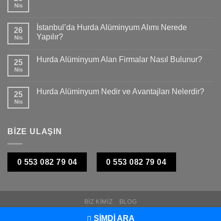
Nis
İstanbul’da Hurda Alüminyum Alımı Nerede
26
Yapılır?
Nis
Hurda Alüminyum Alan Firmalar Nasıl Bulunur?
25
Nis
Hurda Alüminyum Nedir ve Avantajları Nelerdir?
25
Nis
BİZE ULAŞIN
0 553 082 79 04
0 553 082 79 04
BIZ KIMIZ
BLOG
Copyright 2026 ©
Hurda Metal Fiyatları
ŞİMDİ ARA