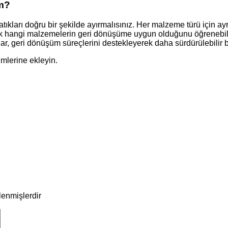
im?
tıkları doğru bir şekilde ayırmalısınız. Her malzeme türü için ay
ek hangi malzemelerin geri dönüşüme uygun olduğunu öğrenebilirs
ar, geri dönüşüm süreçlerini destekleyerek daha sürdürülebilir b
imlerine ekleyin.
tlenmişlerdir