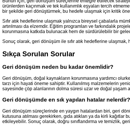
Bunun için, geri dönüşüm süreçlerine entegre edilecek stratejiler
ürünlerden kaçınmak ve tek kullanımlık eşyaları tercih etmem
bir şekilde geri dönüştürmek, bu hedefe ulaşmak için kritik öne
Sıfır atık hedeflerine ulaşmak yalnızca bireysel çabalarla müm
artırılması da elzemdir. Eğitim programları ve farkındalık proj
korunmasına katkıda bulunacak hem de sürdürülebilir bir gelec
Sonuç olarak, geri dönüşüm ile sıfır atık hedeflerine ulaşmak, 
Sıkça Sorulan Sorular
Geri dönüşüm neden bu kadar önemlidir?
Geri dönüşüm, doğal kaynakların korunmasına yardımcı olurken 
tarzı için hayati öneme sahiptir. Kullanılmış malzemelerin yeni
sayesinde çöp alanlarının dolma süresi uzar ve doğal yaşam al
Geri dönüşümde en sık yapılan hatalar nelerdir
Geri dönüşüm süreçlerinde en yaygın hatalardan biri, geri dön
kutusuna atılması gerekirken, gıda atıkları ya da kirli kağıtl
etkileyebilir. Sonuç olarak, doğru sınıflandırma ve temizlik, ger