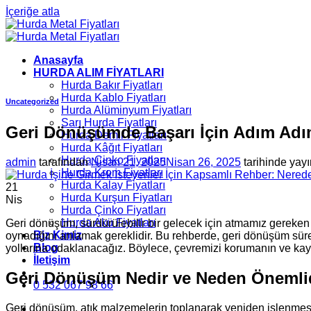
İçeriğe atla
Anasayfa
HURDA ALIM FİYATLARI
Hurda Bakır Fiyatları
Hurda Kablo Fiyatları
Uncategorized
Hurda Alüminyum Fiyatları
Sarı Hurda Fiyatları
Geri Dönüşümde Başarı İçin Adım Ad
Hurda Demir Fiyatları
Hurda Kâğıt Fiyatları
Hurda Çinko Fiyatları
admin
tarafından
Nisan 21, 2025
Nisan 26, 2025
tarihinde yayı
Hurda Krom Fiyatları
Hurda Kalay Fiyatları
21
Hurda Kurşun Fiyatları
Nis
Hurda Çinko Fiyatları
Hurda Akü Fiyatları
Geri dönüşüm, sürdürülebilir bir gelecek için atmamız gereken
Biz Kimiz
oynadığını anlamak gereklidir. Bu rehberde, geri dönüşüm süre
Blog
yollarına odaklanacağız. Böylece, çevremizi korumanın ve kayn
İletişim
Geri Dönüşüm Nedir ve Neden Önemli
0 532 067 98 66
Geri dönüşüm, atık malzemelerin toplanarak yeniden işlenmesi v