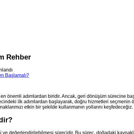
ım Rehber
nlandı
 en önemli adımlardan biridir. Ancak, geri dönüşüm sürecine ba
cindeki ilk adımlardan başlayarak, doğru hizmetleri seçmenin ö
aklarımızı etkin bir şekilde kullanmanın yollarını keşfedeceği
dir?
e değerlendirilebilmesi sürecidir. Bu süreç, doğadaki kaynakları