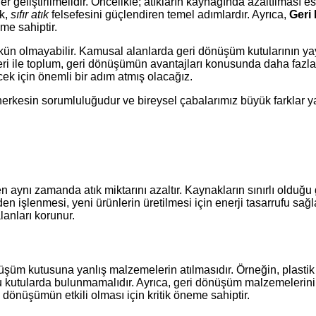
 geliştirilmelidir. Öncelikle; atıkların kaynağında azaltılması es
ek,
sıfır atık
felsefesini güçlendiren temel adımlardır. Ayrıca,
Geri
me sahiptir.
kün olmayabilir. Kamusal alanlarda geri dönüşüm kutularının yay
eleri ile toplum, geri dönüşümün avantajları konusunda daha fazla
ek için önemli bir adım atmış olacağız.
herkesin sorumluluğudur ve bireysel çabalarımız büyük farklar yar
aynı zamanda atık miktarını azaltır. Kaynakların sınırlı olduğ
den işlenmesi, yeni ürünlerin üretilmesi için enerji tasarrufu sağ
anları korunur.
?
üşüm kutusuna yanlış malzemelerin atılmasıdır. Örneğin, plastik 
ar bu kutularda bulunmamalıdır. Ayrıca, geri dönüşüm malzemeler
i dönüşümün etkili olması için kritik öneme sahiptir.