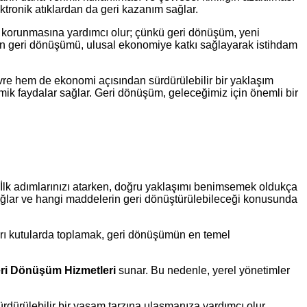
tronik atıklardan da geri kazanım sağlar.
rın korunmasına yardımcı olur; çünkü geri dönüşüm, yeni
rin geri dönüşümü, ulusal ekonomiye katkı sağlayarak istihdam
çevre hem de ekonomi açısından sürdürülebilir bir yaklaşım
mik faydalar sağlar. Geri dönüşüm, geleceğimiz için önemli bir
. İlk adımlarınızı atarken, doğru yaklaşımı benimsemek oldukça
sağlar ve hangi maddelerin geri dönüştürülebileceği konusunda
 ayrı kutularda toplamak, geri dönüşümün en temel
ri Dönüşüm Hizmetleri
sunar. Bu nedenle, yerel yönetimler
dürülebilir bir yaşam tarzına ulaşmanıza yardımcı olur.