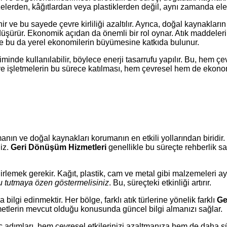
erden, kâğıtlardan veya plastiklerden değil, aynı zamanda elek
r ve bu sayede çevre kirliliği azaltılır. Ayrıca, doğal kaynakla
düşürür. Ekonomik açıdan da önemli bir rol oynar. Atık maddele
ar ve bu da yerel ekonomilerin büyümesine katkıda bulunur.
iminde kullanılabilir, böylece enerji tasarrufu yapılır. Bu, hem 
 ve işletmelerin bu sürece katılması, hem çevresel hem de ekono
nın ve doğal kaynakları korumanın en etkili yollarından biridir
iz.
Geri Dönüşüm Hizmetleri
genellikle bu süreçte rehberlik 
belirlemek gerekir. Kağıt, plastik, cam ve metal gibi malzemeleri
u tutmaya özen göstermelisiniz
. Bu, süreçteki etkinliği artırır.
ilgi edinmektir. Her bölge, farklı atık türlerine yönelik farklı
Ge
etlerin mevcut olduğu konusunda güncel bilgi almanızı sağlar.
adımları, hem çevresel etkilerinizi azaltmanıza hem de daha sür