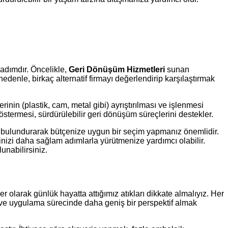
 adımdır. Öncelikle,
Geri Dönüşüm Hizmetleri
sunan
Bu nedenle, birkaç alternatif firmayı değerlendirip karşılaştırmak
inin (plastik, cam, metal gibi) ayrıştırılması ve işlenmesi
östermesi, sürdürülebilir geri dönüşüm süreçlerini destekler.
nde bulundurarak bütçenize uygun bir seçim yapmanız önemlidir.
nizi daha sağlam adımlarla yürütmenize yardımcı olabilir.
lunabilirsiniz.
r olarak günlük hayatta attığımız atıkları dikkate almalıyız. Her
a ve uygulama sürecinde daha geniş bir perspektif almak