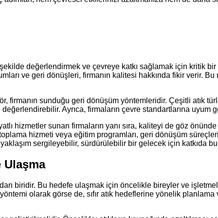
i
şekilde değerlendirmek ve çevreye katkı sağlamak için kritik bir
yorumları ve geri dönüşleri, firmanın kalitesi hakkında fikir verir. 
 firmanın sunduğu geri dönüşüm yöntemleridir. Çeşitli atık türler
 değerlendirebilir. Ayrıca, firmaların çevre standartlarına uyum g
fiyatlı hizmetler sunan firmaların yanı sıra, kaliteyi de göz önü
toplama hizmeti veya eğitim programları, geri dönüşüm süreçleri
yaklaşım sergileyebilir, sürdürülebilir bir gelecek için katkıda bu
ne Ulaşma
an biridir. Bu hedefe ulaşmak için öncelikle bireyler ve işletmele
öntemi olarak görse de, sıfır atık hedeflerine yönelik planlam