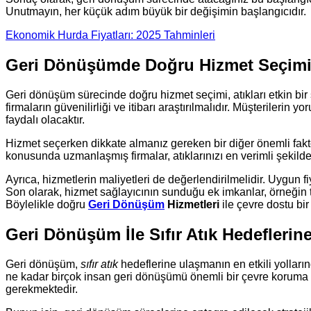
Unutmayın, her küçük adım büyük bir değişimin başlangıcıdır.
Ekonomik Hurda Fiyatları: 2025 Tahminleri
Geri Dönüşümde Doğru Hizmet Seçim
Geri dönüşüm sürecinde doğru hizmet seçimi, atıkları etkin bir 
firmaların güvenilirliği ve itibarı araştırılmalıdır. Müşterilerin 
faydalı olacaktır.
Hizmet seçerken dikkate almanız gereken bir diğer önemli faktör,
konusunda uzmanlaşmış firmalar, atıklarınızı en verimli şekilde
Ayrıca, hizmetlerin maliyetleri de değerlendirilmelidir. Uygun 
Son olarak, hizmet sağlayıcının sunduğu ek imkanlar, örneğin 
Böylelikle doğru
Geri Dönüşüm
Hizmetleri
ile çevre dostu bir 
Geri Dönüşüm İle Sıfır Atık Hedefleri
Geri dönüşüm,
sıfır atık
hedeflerine ulaşmanın en etkili yollarınd
ne kadar birçok insan geri dönüşümü önemli bir çevre koruma y
gerekmektedir.