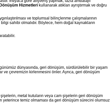
astır. İhtiyaca göre alışveriş yapmak, fazla ambalajlı
 Dönüşüm Hizmetleri
kullanarak atıkları ayrıştırmak ve doğru
gınlaştırılması ve toplumsal bilinçlenme çalışmalarının
 bilgi sahibi olmalıdır. Böylece, hem doğal kaynakların
atabilir.
u günümüz dünyasında, geri dönüşüm, sürdürülebilir bir yaşam
lar ve çevremizin kirlenmesini önler. Ayrıca, geri dönüşüm
şişelerin, metal kutuların veya cam şişelerin geri dönüşüm
inin yeterince temiz olmaması da geri dönüşüm sürecini olumsuz