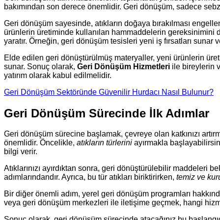
bakımından son derece önemlidir. Geri dönüşüm, sadece sebzel
Geri dönüşüm sayesinde, atıkların doğaya bırakılması engelleni
ürünlerin üretiminde kullanılan hammaddelerin gereksinimini 
yaratır. Örneğin, geri dönüşüm tesisleri yeni iş fırsatları sun
Elde edilen geri dönüştürülmüş materyaller, yeni ürünlerin üret
sunar. Sonuç olarak,
Geri Dönüşüm Hizmetleri
ile bireylerin
yatırım olarak kabul edilmelidir.
Geri Dönüşüm Sektöründe Güvenilir Hurdacı Nasıl Bulunur?
Geri Dönüşüm Sürecinde İlk Adımlar
Geri dönüşüm sürecine başlamak, çevreye olan katkınızı artırma
önemlidir. Öncelikle,
atıkların türlerini
ayırmakla başlayabilirsin
bilgi verir.
Atıklarınızı ayırdıktan sonra, geri dönüştürülebilir maddeleri 
adımlarındandır. Ayrıca, bu tür atıkları biriktirirken,
temiz ve kur
Bir diğer önemli adım, yerel geri dönüşüm programları hakkında b
veya geri dönüşüm merkezleri ile iletişime geçmek, hangi hizm
Sonuç olarak, geri dönüşüm sürecinde atacağınız bu başlangıç 