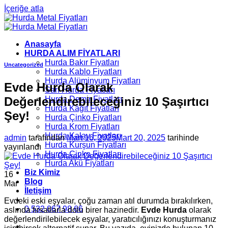
İçeriğe atla
Anasayfa
HURDA ALIM FİYATLARI
Hurda Bakır Fiyatları
Uncategorized
Hurda Kablo Fiyatları
Hurda Alüminyum Fiyatları
Evde Hurda Olarak
Sarı Hurda Fiyatları
Değerlendirebileceğiniz 10 Şaşırtıcı
Hurda Demir Fiyatları
Hurda Kâğıt Fiyatları
Şey!
Hurda Çinko Fiyatları
Hurda Krom Fiyatları
Hurda Kalay Fiyatları
admin
tarafından
Mart 16, 2025
Mart 20, 2025
tarihinde
Hurda Kurşun Fiyatları
yayınlandı
Hurda Çinko Fiyatları
Hurda Akü Fiyatları
Biz Kimiz
16
Blog
Mar
İletişim
Evdeki eski eşyalar, çoğu zaman atıl durumda bırakılırken,
0 532 067 98 66
aslında fırsatlarla dolu birer hazinedir.
Evde Hurda
olarak
değerlendirilebilecek eşyalar, yaratıcılığınızı konuşturmanız