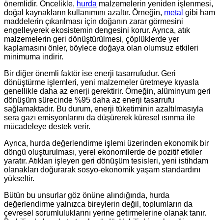
önemlidir. Öncelikle,
hurda
malzemelerin yeniden işlenmesi,
doğal kaynakların kullanımını azaltır. Örneğin,
metal
gibi ham
maddelerin çıkarılması için doğanın zarar görmesini
engelleyerek ekosistemin dengesini korur. Ayrıca, atık
malzemelerin geri dönüştürülmesi, çöplüklerde yer
kaplamasını önler, böylece doğaya olan olumsuz etkileri
minimuma indirir.
Bir diğer önemli faktör ise enerji tasarrufudur. Geri
dönüştürme işlemleri, yeni malzemeler üretmeye kıyasla
genellikle daha az enerji gerektirir. Örneğin, alüminyum geri
dönüşüm sürecinde %95 daha az enerji tasarrufu
sağlamaktadır. Bu durum, enerji tüketiminin azaltılmasıyla
sera gazı emisyonlarını da düşürerek küresel ısınma ile
mücadeleye destek verir.
Ayrıca, hurda değerlendirme işlemi üzerinden ekonomik bir
döngü oluşturulması, yerel ekonomilerde de pozitif etkiler
yaratır. Atıkları işleyen geri dönüşüm tesisleri, yeni istihdam
olanakları doğurarak sosyo-ekonomik yaşam standardını
yükseltir.
Bütün bu unsurlar göz önüne alındığında, hurda
değerlendirme yalnızca bireylerin değil, toplumların da
çevresel sorumluluklarını yerine getirmelerine olanak tanır.