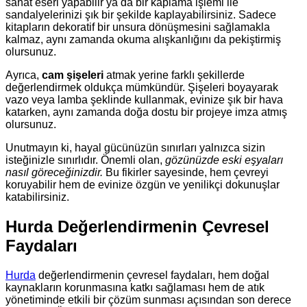
sanat eseri yapabilir ya da bir kaplama işlemi ile
sandalyelerinizi şık bir şekilde kaplayabilirsiniz. Sadece
kitapların dekoratif bir unsura dönüşmesini sağlamakla
kalmaz, aynı zamanda okuma alışkanlığını da pekiştirmiş
olursunuz.
Ayrıca,
cam şişeleri
atmak yerine farklı şekillerde
değerlendirmek oldukça mümkündür. Şişeleri boyayarak
vazo veya lamba şeklinde kullanmak, evinize şık bir hava
katarken, aynı zamanda doğa dostu bir projeye imza atmış
olursunuz.
Unutmayın ki, hayal gücünüzün sınırları yalnızca sizin
isteğinizle sınırlıdır. Önemli olan,
gözünüzde eski eşyaları
nasıl göreceğinizdir.
Bu fikirler sayesinde, hem çevreyi
koruyabilir hem de evinize özgün ve yenilikçi dokunuşlar
katabilirsiniz.
Hurda Değerlendirmenin Çevresel
Faydaları
Hurda
değerlendirmenin çevresel faydaları, hem doğal
kaynakların korunmasına katkı sağlaması hem de atık
yönetiminde etkili bir çözüm sunması açısından son derece