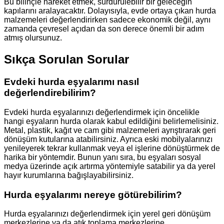
Bu bilinçle hareket etmek, sürdürülebilir bir geleceğin
kapılarını aralayacaktır. Dolayısıyla, evde ortaya çıkan hurda
malzemeleri değerlendirirken sadece ekonomik değil, aynı
zamanda çevresel açıdan da son derece önemli bir adım
atmış olursunuz.
Sıkça Sorulan Sorular
Evdeki hurda eşyalarımı nasıl
değerlendirebilirim?
Evdeki hurda eşyalarınızı değerlendirmek için öncelikle
hangi eşyaların hurda olarak kabul edildiğini belirlemelisiniz.
Metal, plastik, kağıt ve cam gibi malzemeleri ayrıştırarak geri
dönüşüm kutularına atabilirsiniz. Ayrıca eski mobilyalarınızı
yenileyerek tekrar kullanmak veya el işlerine dönüştürmek de
harika bir yöntemdir. Bunun yanı sıra, bu eşyaları sosyal
medya üzerinde açık artırma yöntemiyle satabilir ya da yerel
hayır kurumlarına bağışlayabilirsiniz.
Hurda eşyalarımı nereye götürebilirim?
Hurda eşyalarınızı değerlendirmek için yerel geri dönüşüm
merkezlerine ya da atık toplama merkezlerine