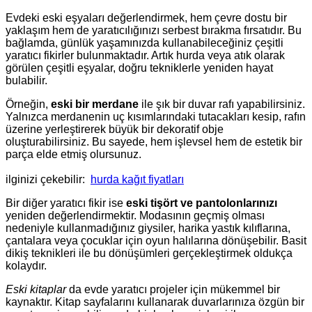
Evdeki eski eşyaları değerlendirmek, hem çevre dostu bir
yaklaşım hem de yaratıcılığınızı serbest bırakma fırsatıdır. Bu
bağlamda, günlük yaşamınızda kullanabileceğiniz çeşitli
yaratıcı fikirler bulunmaktadır. Artık hurda veya atık olarak
görülen çeşitli eşyalar, doğru tekniklerle yeniden hayat
bulabilir.
Örneğin,
eski bir merdane
ile şık bir duvar rafı yapabilirsiniz.
Yalnızca merdanenin uç kısımlarındaki tutacakları kesip, rafın
üzerine yerleştirerek büyük bir dekoratif obje
oluşturabilirsiniz. Bu sayede, hem işlevsel hem de estetik bir
parça elde etmiş olursunuz.
ilginizi çekebilir:
hurda kağıt fiyatları
Bir diğer yaratıcı fikir ise
eski tişört ve pantolonlarınızı
yeniden değerlendirmektir. Modasının geçmiş olması
nedeniyle kullanmadığınız giysiler, harika yastık kılıflarına,
çantalara veya çocuklar için oyun halılarına dönüşebilir. Basit
dikiş teknikleri ile bu dönüşümleri gerçekleştirmek oldukça
kolaydır.
Eski kitaplar
da evde yaratıcı projeler için mükemmel bir
kaynaktır. Kitap sayfalarını kullanarak duvarlarınıza özgün bir