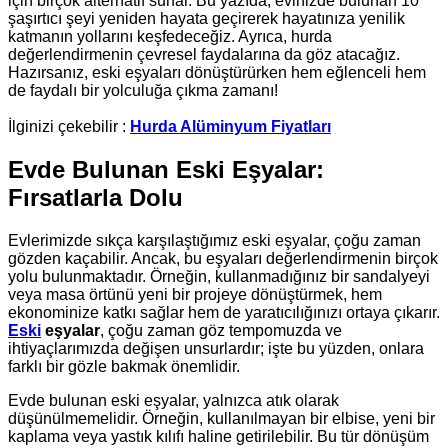
için birçok alternatif sunar. Bu yazıda, evinizde bulunan 10
şaşırtıcı şeyi yeniden hayata geçirerek hayatınıza yenilik
katmanın yollarını keşfedeceğiz. Ayrıca, hurda
değerlendirmenin çevresel faydalarına da göz atacağız.
Hazırsanız, eski eşyaları dönüştürürken hem eğlenceli hem
de faydalı bir yolculuğa çıkma zamanı!
İlginizi çekebilir :
Hurda Alüminyum Fiyatları
Evde Bulunan Eski Eşyalar:
Fırsatlarla Dolu
Evlerimizde sıkça karşılaştığımız eski eşyalar, çoğu zaman
gözden kaçabilir. Ancak, bu eşyaları değerlendirmenin birçok
yolu bulunmaktadır. Örneğin, kullanmadığınız bir sandalyeyi
veya masa örtünü yeni bir projeye dönüştürmek, hem
ekonominize katkı sağlar hem de yaratıcılığınızı ortaya çıkarır.
Eski
eşyalar
, çoğu zaman göz tempomuzda ve
ihtiyaçlarımızda değişen unsurlardır; işte bu yüzden, onlara
farklı bir gözle bakmak önemlidir.
Evde bulunan eski eşyalar, yalnızca atık olarak
düşünülmemelidir. Örneğin, kullanılmayan bir elbise, yeni bir
kaplama veya yastık kılıfı haline getirilebilir. Bu tür dönüşüm