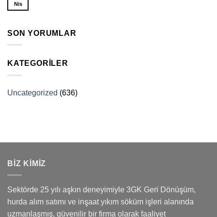
Nis
SON YORUMLAR
KATEGORILER
Uncategorized
(636)
BİZ KİMİZ
Sektörde 25 yılı aşkın deneyimiyle 3GK Geri Dönüşüm,
hurda alım satımı ve inşaat yıkım söküm işleri alanında
uzmanlaşmış, güvenilir bir firma olarak faaliyet