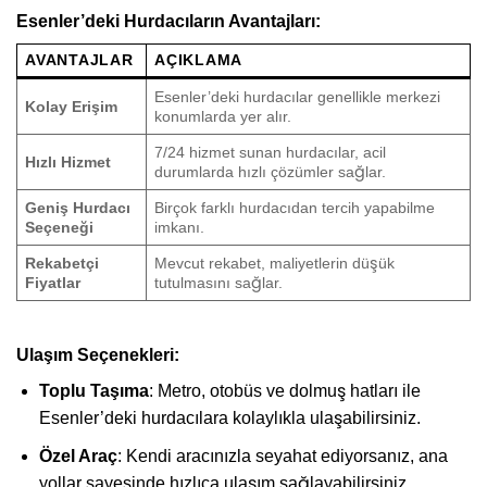
Esenler’deki Hurdacıların Avantajları:
AVANTAJLAR
AÇIKLAMA
Esenler’deki hurdacılar genellikle merkezi
Kolay Erişim
konumlarda yer alır.
7/24 hizmet sunan hurdacılar, acil
Hızlı Hizmet
durumlarda hızlı çözümler sağlar.
Geniş Hurdacı
Birçok farklı hurdacıdan tercih yapabilme
Seçeneği
imkanı.
Rekabetçi
Mevcut rekabet, maliyetlerin düşük
Fiyatlar
tutulmasını sağlar.
Ulaşım Seçenekleri:
Toplu Taşıma
: Metro, otobüs ve dolmuş hatları ile
Esenler’deki hurdacılara kolaylıkla ulaşabilirsiniz.
Özel Araç
: Kendi aracınızla seyahat ediyorsanız, ana
yollar sayesinde hızlıca ulaşım sağlayabilirsiniz.