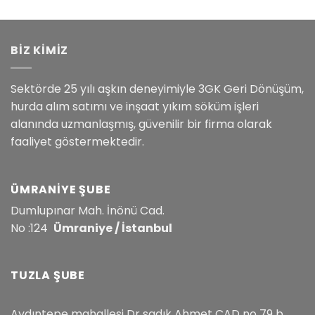
BİZ KİMİZ
Sektörde 25 yılı aşkın deneyimiyle 3GK Geri Dönüşüm,
hurda alım satımı ve inşaat yıkım söküm işleri
alanında uzmanlaşmış, güvenilir bir firma olarak
faaliyet göstermektedir.
ÜMRANIYE ŞUBE
Dumlupınar Mah. İnönü Cad.
No :124
Ümraniye / İstanbul
TUZLA ŞUBE
Aydıntepe mahallesi Dr sadık Ahmet CAD no 79 b