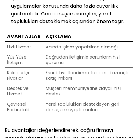
uygulamalar konusunda daha fazla duyarlılık
gösterebilir. Geri dönüşüm süreçleri, yerel
toplulukları desteklemek açısından önem taşır.
AVANTAJLAR
AÇIKLAMA
Hızlı Hizmet
Anında işlem yapabilme olanağı
Yüz Yüze
Doğrudan iletişimle sorunların hızlı
İletişim
çözümü
Rekabetçi
Esnek fiyatlandırma ile daha kazançlı
Fiyatlar
satış imkanı
Destek ve
Müşteri memnuniyetine dayalı hızlı
Hizmet
destek
Çevresel
Yerel toplulukları destekleyen geri
Farkındalık
dönüşüm uygulamaları
Bu avantajları değerlendirerek, doğru firmayı
seçmek, alüminyum hurdası satışı yapan bireylerin ve