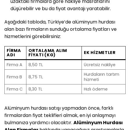
uzaktaki firmalara göre nakliye masraflarını
düşürebilir ve bu da fiyat avantajı yaratabilir.
Aşağıdaki tabloda, Türkiye’de alüminyum hurdası
alan bazı firmaların sunduğu ortalama fiyatları ve
hizmetlerini görebilirsiniz:
FIRMA
ORTALAMA ALIM
EK HIZMETLER
ADI
FIYATI (KG)
Firma A
8,50 TL
Ücretsiz nakliye
Hurdaların tartım
Firma B
8,75 TL
hizmeti
Firma C
8,30 TL
Hızlı ödeme
Alüminyum hurdası satışı yapmadan önce, farklı
firmalardan fiyat teklifleri almak, en iyi anlaşmayı
bulmanıza yardımcı olacaktır.
Alüminyum Hurdası
Alan Firmalar
hakkında yapacağınız araştırmalarla,