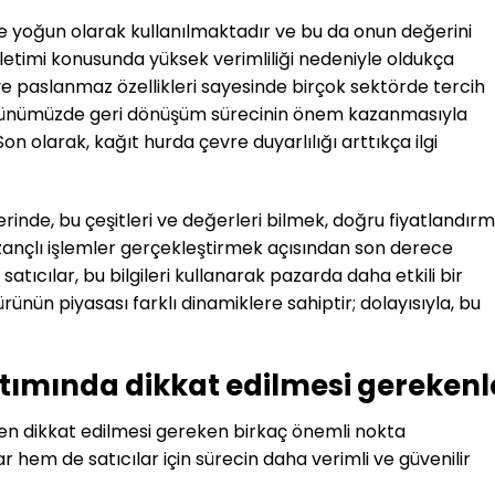
e yoğun olarak kullanılmaktadır ve bu da onun değerini
 iletimi konusunda yüksek verimliliği nedeniyle oldukça
 ve paslanmaz özellikleri sayesinde birçok sektörde tercih
 günümüzde geri dönüşüm sürecinin önem kazanmasıyla
on olarak, kağıt hurda çevre duyarlılığı arttıkça ilgi
rinde, bu çeşitleri ve değerleri bilmek, doğru fiyatlandır
ançlı işlemler gerçekleştirmek açısından son derece
 satıcılar, bu bilgileri kullanarak pazarda daha etkili bir
rünün piyasası farklı dinamiklere sahiptir; dolayısıyla, bu
tımında dikkat edilmesi gerekenl
en dikkat edilmesi gereken birkaç önemli nokta
r hem de satıcılar için sürecin daha verimli ve güvenilir