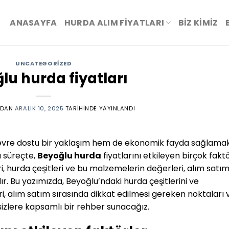
ANASAYFA
HURDA ALIM FİYATLARI
BIZ KIMIZ
UNCATEGORIZED
lu hurda fiyatları
NDAN
ARALIK 10, 2025
TARIHINDE YAYINLANDI
çevre dostu bir yaklaşım hem de ekonomik fayda sağlama
 süreçte,
Beyoğlu hurda
fiyatlarını etkileyen birçok fakt
i, hurda çeşitleri ve bu malzemelerin değerleri, alım satı
ır. Bu yazımızda, Beyoğlu’ndaki hurda çeşitlerini ve
eri, alım satım sırasında dikkat edilmesi gereken noktaları 
k sizlere kapsamlı bir rehber sunacağız.