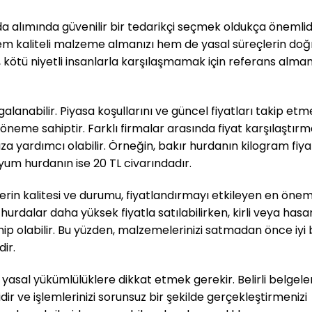
a alımında güvenilir bir tedarikçi seçmek oldukça önemlidi
 hem kaliteli malzeme almanızı hem de yasal süreçlerin doğ
a, kötü niyetli insanlarla karşılaşmamak için referans alman
galanabilir. Piyasa koşullarını ve güncel fiyatları takip etm
ir öneme sahiptir. Farklı firmalar arasında fiyat karşılaştırm
 yardımcı olabilir. Örneğin, bakır hurdanın kilogram fiya
um hurdanın ise 20 TL civarındadır.
in kalitesi ve durumu, fiyatlandırmayı etkileyen en önem
urdalar daha yüksek fiyatla satılabilirken, kirli veya hasar
 olabilir. Bu yüzden, malzemelerinizi satmadan önce iyi 
ir.
 yasal yükümlülüklere dikkat etmek gerekir. Belirli belgele
idir ve işlemlerinizi sorunsuz bir şekilde gerçekleştirmenizi