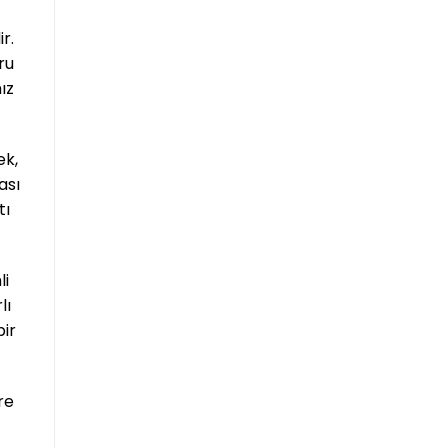
r.
ru
ız
ek,
ası
tı
li
lı
bir
re