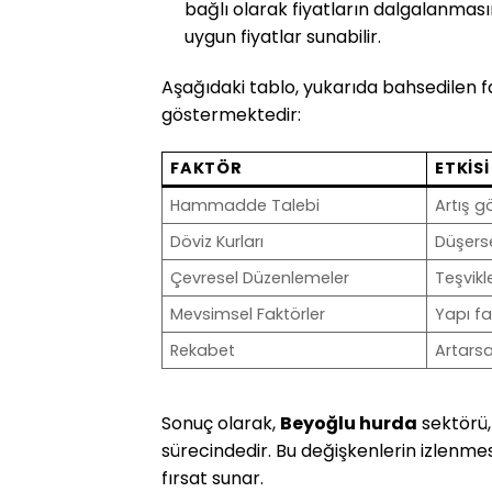
bağlı olarak fiyatların dalgalanması
uygun fiyatlar sunabilir.
Aşağıdaki tablo, yukarıda bahsedilen fak
göstermektedir:
FAKTÖR
ETKISI
Hammadde Talebi
Artış gö
Döviz Kurları
Düşerse 
Çevresel Düzenlemeler
Teşvikle
Mevsimsel Faktörler
Yapı fa
Rekabet
Artarsa
Sonuç olarak,
Beyoğlu hurda
sektörü, 
sürecindedir. Bu değişkenlerin izlenme
fırsat sunar.