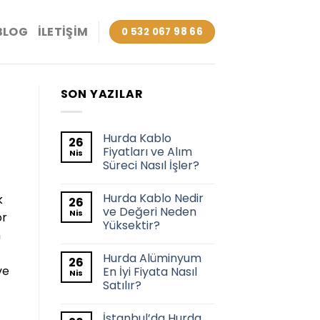
BLOG
İLETIŞIM
0 532 067 98 66
SON YAZILAR
Hurda Kablo
26
Fiyatları ve Alım
Nis
Süreci Nasıl İşler?
Hurda Kablo Nedir
k
26
ve Değeri Neden
Nis
ör
Yüksektir?
m
Hurda Alüminyum
26
ve
En İyi Fiyata Nasıl
Nis
Satılır?
İstanbul’da Hurda