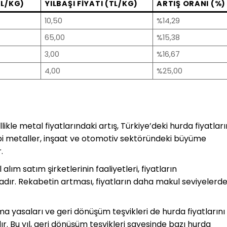
TL/KG)
YILBAŞI FIYATI (TL/KG)
ARTIŞ ORANI (%)
10,50
%14,29
65,00
%15,38
3,00
%16,67
4,00
%25,00
kle metal fiyatlarındaki artış, Türkiye’deki hurda fiyatları
gibi metaller, inşaat ve otomotiv sektöründeki büyüme
.
lım satım şirketlerinin faaliyetleri, fiyatların
adır. Rekabetin artması, fiyatların daha makul seviyelerd
 yasaları ve geri dönüşüm teşvikleri de hurda fiyatlarını
r. Bu yıl, geri dönüşüm teşvikleri sayesinde bazı hurda