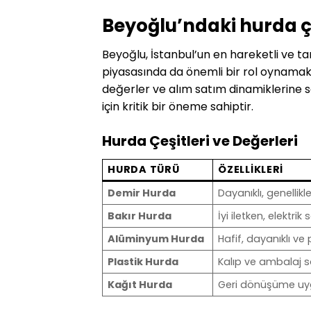
Beyoğlu’ndaki hurda çe
Beyoğlu, İstanbul’un en hareketli ve ta
piyasasında da önemli bir rol oynamaktad
değerler ve alım satım dinamiklerine sah
için kritik bir öneme sahiptir.
Hurda Çeşitleri ve Değerleri
HURDA TÜRÜ
ÖZELLIKLERI
Demir Hurda
Dayanıklı, genellik
Bakır Hurda
İyi iletken, elektri
Alüminyum Hurda
Hafif, dayanıklı v
Plastik Hurda
Kalıp ve ambalaj sa
Kağıt Hurda
Geri dönüşüme uyg