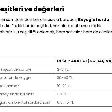
şitleri ve değerleri
rihi semtlerinden biri olmasıyla beraber,
Beyoğlu hurda
ır. Farklı hurda çeşitleri, her biri kendi içinde farklı
iptir. Bu çeşitliliği anlamak, hem satıcılar hem de alıcıla
DEĞER ARALIĞI (KG BAŞINA
le inşaat ve sanayi
2-5 TL
k sektöründe yaygın
30-50 TL
e paslanmaz
10-20 TL
nayisinde kullanılır
1-3 TL
un, ambiental sürdürülebilir
0.5-1.5 TL