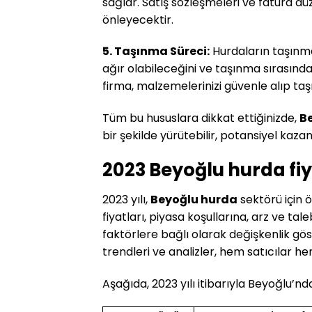
sağlar. Satış sözleşmeleri ve fatura d
önleyecektir.
5. Taşınma Süreci:
Hurdaların taşınma
ağır olabileceğini ve taşınma sırasınd
firma, malzemelerinizi güvenle alıp taş
Tüm bu hususlara dikkat ettiğinizde,
B
bir şekilde yürütebilir, potansiyel kazançl
2023 Beyoğlu hurda fiya
2023 yılı,
Beyoğlu hurda
sektörü için 
fiyatları, piyasa koşullarına, arz ve t
faktörlere bağlı olarak değişkenlik gö
trendleri ve analizler, hem satıcılar hem 
Aşağıda, 2023 yılı itibarıyla Beyoğlu’nd