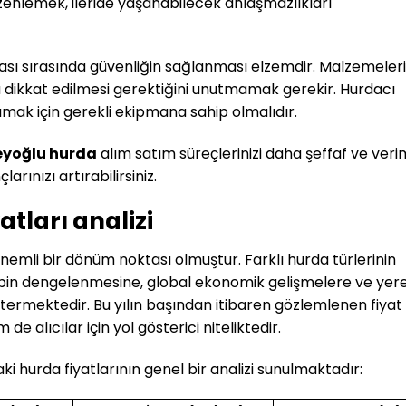
üzenlemek, ileride yaşanabilecek anlaşmazlıkları
sı sırasında güvenliğin sağlanması elzemdir. Malzemeler
a dikkat edilmesi gerektiğini unutmamak gerekir. Hurdacı
ımak için gerekli ekipmana sahip olmalıdır.
eyoğlu hurda
alım satım süreçlerinizi daha şeffaf ve verim
arınızı artırabilirsiniz.
tları analizi
önemli bir dönüm noktası olmuştur. Farklı hurda türlerinin
alebin dengelenmesine, global ekonomik gelişmelere ve yere
stermektedir. Bu yılın başından itibaren gözlemlenen fiyat
de alıcılar için yol gösterici niteliktedir.
aki hurda fiyatlarının genel bir analizi sunulmaktadır: