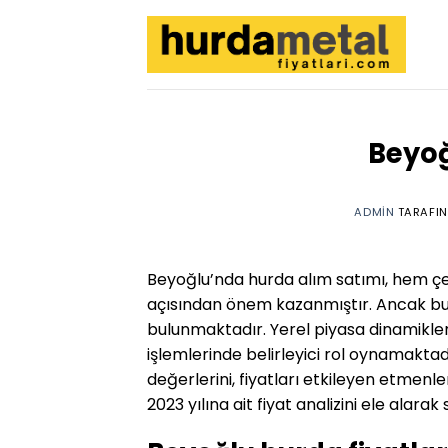
İçeriğe
atla
Beyoğ
ADMIN
TARAFI
Beyoğlu’nda hurda alım satımı, hem 
açısından önem kazanmıştır. Ancak bu
bulunmaktadır. Yerel piyasa dinamikler
işlemlerinde belirleyici rol oynamaktad
değerlerini, fiyatları etkileyen etmenl
2023 yılına ait fiyat analizini ele alara