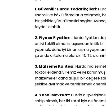
1. Güvenilir Hurda Tedarikçileri:
Hurd
Lisanslı ve köklü firmalarla çalışmak,
bir şekilde yürütülmesini sağlar. Ayrıc
faydalı olabilir.
2. Piyasa Fiyatları:
Hurda fiyatları dal
en iyi teklifi almanız açısından kritik b
yapmak, daha iyi bir anlaşma yapmanıza
şu anda ortalama olarak 40 TL, alüminy
3. Malzeme Kalitesi:
Hurda malzemeler
faktörlerdendir. Temiz ve iyi korunmuş h
malzemeler daha düşük bir değere sahip
şekilde ayırmak ve temizlemek önemlid
4. Yasal Mevzuat:
Hurda alışverişinde
sahip olmak, her iki taraf için de öneml