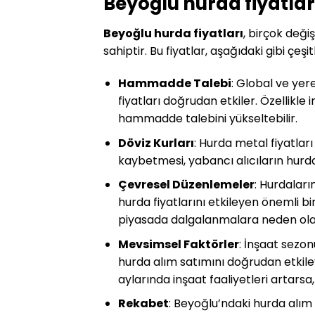
Beyoğlu hurda fiyatlar
Beyoğlu hurda fiyatları
, birçok deği
sahiptir. Bu fiyatlar, aşağıdaki gibi çeş
Hammadde Talebi
: Global ve yere
fiyatları doğrudan etkiler. Özellikle 
hammadde talebini yükseltebilir.
Döviz Kurları
: Hurda metal fiyatları
kaybetmesi, yabancı alıcıların hurda a
Çevresel Düzenlemeler
: Hurdaları
hurda fiyatlarını etkileyen önemli bi
piyasada dalgalanmalara neden olab
Mevsimsel Faktörler
: İnşaat sezo
hurda alım satımını doğrudan etkile
aylarında inşaat faaliyetleri artarsa,
Rekabet
: Beyoğlu’ndaki hurda alım