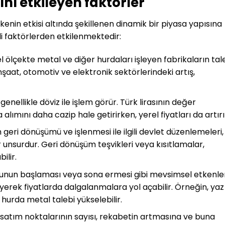
ını etkileyen faktörler
şkenin etkisi altında şekillenen dinamik bir piyasa yapısına
itli faktörlerden etkilenmektedir:
l ölçekte metal ve diğer hurdaları işleyen fabrikaların tale
inşaat, otomotiv ve elektronik sektörlerindeki artış,
 genellikle döviz ile işlem görür. Türk lirasının değer
lımını daha cazip hale getirirken, yerel fiyatları da artırı
n geri dönüşümü ve işlenmesi ile ilgili devlet düzenlemeleri,
r unsurdur. Geri dönüşüm teşvikleri veya kısıtlamalar,
ilir.
nunun başlaması veya sona ermesi gibi mevsimsel etkenler
yerek fiyatlarda dalgalanmalara yol açabilir. Örneğin, yaz
 hurda metal talebi yükselebilir.
 satım noktalarının sayısı, rekabetin artmasına ve buna