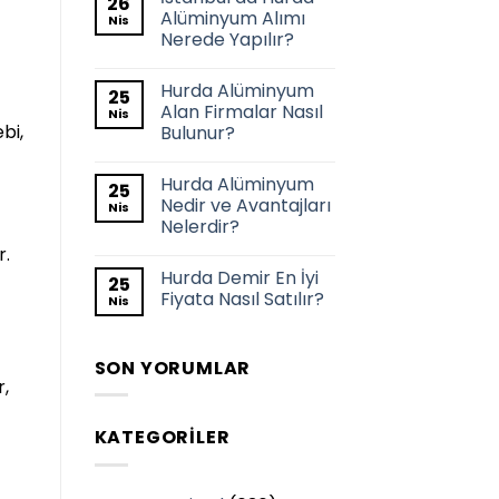
26
Alüminyum Alımı
Nis
Nerede Yapılır?
Hurda Alüminyum
25
Alan Firmalar Nasıl
Nis
bi,
Bulunur?
Hurda Alüminyum
25
Nedir ve Avantajları
Nis
Nelerdir?
r.
Hurda Demir En İyi
25
Fiyata Nasıl Satılır?
Nis
SON YORUMLAR
,
KATEGORILER