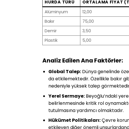
HURDA TÜRÜ
ORTALAMA FIYAT (
Alüminyum
12,00
Bakır
75,00
Demir
3,50
Plastik
5,00
Analiz Edilen Ana Faktörler:
Global Talep:
Dünya genelinde özelli
da etkilemektedir. Özellikle bakır 
nedeniyle yüksek talep görmektedir
Yerel Sermaye:
Beyoğlu’ndaki yerel a
belirlenmesinde kritik rol oynamakt
tutulmasına yardımcı olmaktadır.
Hükümet Politikaları:
Çevre koruma
etkileyen diğer önemli unsurlardandı