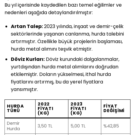
Bu yıl içerisinde kaydedilen bazı temel eğilimler ve
nedenleri aşağıda detaylandırılmıştır:
Artan Talep:
2023 yılında, inşaat ve demir-çelik
sektörlerinde yaşanan canlanma, hurda talebini
artırmıştır. Özellikle büyük projelerin başlaması,
hurda metal alımını teşvik etmiştir.
Döviz Kurları:
Döviz kurundaki dalgalanmalar,
yurtdışından hurda metal alımlarını doğrudan
etkilemiştir. Doların yükselmesi, ithal hurda
fiyatlarını artırmış, bu da yerel fiyatlara
yansımıştır.
2022
2023
HURDA
FIYAT
FIYATI
FIYATI
TÜRÜ
DEĞIŞIMI
(KG)
(KG)
Demir
3,50 TL
5,00 TL
%42,85
Hurda