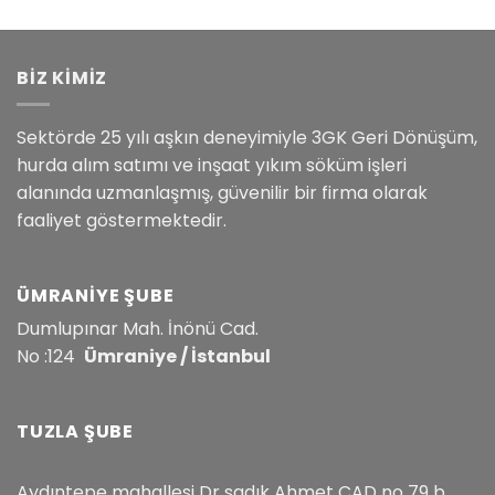
BİZ KİMİZ
Sektörde 25 yılı aşkın deneyimiyle 3GK Geri Dönüşüm,
hurda alım satımı ve inşaat yıkım söküm işleri
alanında uzmanlaşmış, güvenilir bir firma olarak
faaliyet göstermektedir.
ÜMRANIYE ŞUBE
Dumlupınar Mah. İnönü Cad.
No :124
Ümraniye / İstanbul
TUZLA ŞUBE
Aydıntepe mahallesi Dr sadık Ahmet CAD no 79 b