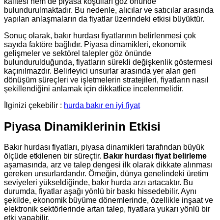
kalitesi hem de piyasa koşulları göz önünde
bulundurulmaktadır. Bu nedenle, alıcılar ve satıcılar arasında
yapılan anlaşmaların da fiyatlar üzerindeki etkisi büyüktür.
Sonuç olarak, bakır hurdası fiyatlarının belirlenmesi çok
sayıda faktöre bağlıdır. Piyasa dinamikleri, ekonomik
gelişmeler ve sektörel talepler göz önünde
bulundurulduğunda, fiyatların sürekli değişkenlik göstermesi
kaçınılmazdır. Belirleyici unsurlar arasında yer alan geri
dönüşüm süreçleri ve işletmelerin stratejileri, fiyatların nasıl
şekillendiğini anlamak için dikkatlice incelenmelidir.
İlginizi çekebilir :
hurda bakır en iyi fiyat
Piyasa Dinamiklerinin Etkisi
Bakır hurdası fiyatları, piyasa dinamikleri tarafından büyük
ölçüde etkilenen bir süreçtir.
Bakır hurdası fiyat belirleme
aşamasında, arz ve talep dengesi ilk olarak dikkate alınması
gereken unsurlardandır. Örneğin, dünya genelindeki üretim
seviyeleri yükseldiğinde, bakır hurda arzı artacaktır. Bu
durumda, fiyatlar aşağı yönlü bir baskı hissedebilir. Aynı
şekilde, ekonomik büyüme dönemlerinde, özellikle inşaat ve
elektronik sektörlerinde artan talep, fiyatlara yukarı yönlü bir
etki yapabilir.