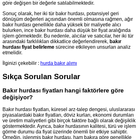
göre değişen bir değerle satılabilmektedir.
Sonuç olarak, her iki tür bakır hurdası, potansiyel geri
dönüşüm değerleri açısından önemli olmasına rağmen, ağır
bakır hurdası genellikle daha yüksek bir maliyetle alıcı
bulurken, ince bakır hurdası daha düşük bir fiyat aralığında
işlem görmektedir. Bu nedenle, alıcılar ve satıcılar, her iki tür
arasındaki farklılıkları dikkatlice değerlendirerek,
bakır
hurdası fiyat belirleme
sürecine etkileyen unsurları analiz
etmelidir.
İlginizi çekebilir :
hurda bakır alımı
Sıkça Sorulan Sorular
Bakır hurdası fiyatları hangi faktörlere göre
değişiyor?
Bakır hurdası fiyatları, küresel arz-talep dengesi, uluslararası
piyasalardaki bakır fiyatları, döviz kurları, ekonomi durumları
ve üretim maliyetleri gibi birçok faktöre bağlı olarak değişiklik
göstermektedir. Ayrıca, bakır hurdasının kalitesi, türü ve işlem
görme durumu da fiyat üzerinde önemli bir etkiye sahiptir.
Örneğin, işlenmiş bakır hurdası, ham bakıra göre genellikle