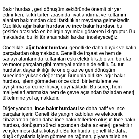
Bakır hurdası, geri dönüşüm sektöründe önemli bir yer
edinirken, farklı türleri arasında fiyatlandırma ve kullanım
alanları bakımından ciddi farklılıklar meydana gelmektedir.
Özellikle
ağır bakır hurdası
ve
ince bakır hurdası
, bu
çeşitler arasında en belirgin ayrımları gösteren iki gruptur. Bu
makalede, bu iki tür arasındaki farkları inceleyeceğiz.
Öncelikle,
ağır bakır hurdası
, genellikle daha büyük ve kalın
parçalardan oluşmaktadır. Genellikle inşaat ve hem de
sanayi alanlarında kullanılan eski elektrik kabloları, borular
ve motor parçaları gibi materyallerden elde edilir. Bu tür
hurdalar, dayanıklılığı ile öne çıkar ve geri dönüşüm
sürecinde yüksek değer taşır. Bununla birlikte, ağır bakır
hurdası, işlem görmeden önce ciddi bir temizleme ve
ayrıştırma sürecine ihtiyaç duymaktadır. Bu süreç, hem
maliyetleri artırmakta hem de çevre açısından fazladan enerji
tüketimine yol açmaktadır.
Diğer yandan,
ince bakır hurdası
ise daha hafif ve ince
parçalar içerir. Genellikle yangın kabloları ve elektronik
cihazlardan çıkan daha ince bakır tellerden oluşur. İnce bakır
hurdası, dönüşüm süreci açısından daha az enerji gerektirir
ve işlenmesi daha kolaydır. Bu tür hurda, genellikle daha
düşük fiyatlarla işlem görmesine rağmen, piyasa talebine