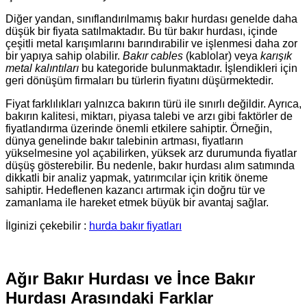
Diğer yandan, sınıflandırılmamış bakır hurdası genelde daha
düşük bir fiyata satılmaktadır. Bu tür bakır hurdası, içinde
çeşitli metal karışımlarını barındırabilir ve işlenmesi daha zor
bir yapıya sahip olabilir.
Bakır cables
(kablolar) veya
karışık
metal kalıntıları
bu kategoride bulunmaktadır. İşlendikleri için
geri dönüşüm firmaları bu türlerin fiyatını düşürmektedir.
Fiyat farklılıkları yalnızca bakırın türü ile sınırlı değildir. Ayrıca,
bakırın kalitesi, miktarı, piyasa talebi ve arzı gibi faktörler de
fiyatlandırma üzerinde önemli etkilere sahiptir. Örneğin,
dünya genelinde bakır talebinin artması, fiyatların
yükselmesine yol açabilirken, yüksek arz durumunda fiyatlar
düşüş gösterebilir. Bu nedenle, bakır hurdası alım satımında
dikkatli bir analiz yapmak, yatırımcılar için kritik öneme
sahiptir. Hedeflenen kazancı artırmak için doğru tür ve
zamanlama ile hareket etmek büyük bir avantaj sağlar.
İlginizi çekebilir :
hurda bakır fiyatları
Ağır Bakır Hurdası ve İnce Bakır
Hurdası Arasındaki Farklar