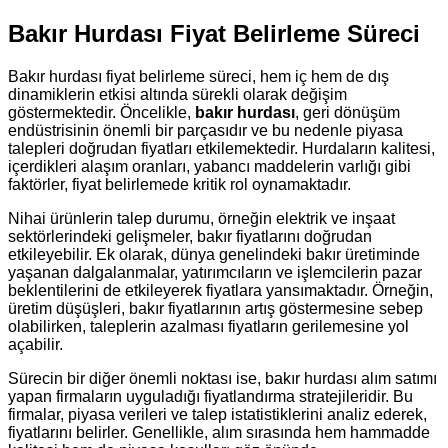
Bakır Hurdası Fiyat Belirleme Süreci
Bakır hurdası fiyat belirleme süreci, hem iç hem de dış
dinamiklerin etkisi altında sürekli olarak değişim
göstermektedir. Öncelikle,
bakır hurdası
, geri dönüşüm
endüstrisinin önemli bir parçasıdır ve bu nedenle piyasa
talepleri doğrudan fiyatları etkilemektedir. Hurdaların kalitesi,
içerdikleri alaşım oranları, yabancı maddelerin varlığı gibi
faktörler, fiyat belirlemede kritik rol oynamaktadır.
Nihai ürünlerin talep durumu, örneğin elektrik ve inşaat
sektörlerindeki gelişmeler, bakır fiyatlarını doğrudan
etkileyebilir. Ek olarak, dünya genelindeki bakır üretiminde
yaşanan dalgalanmalar, yatırımcıların ve işlemcilerin pazar
beklentilerini de etkileyerek fiyatlara yansımaktadır. Örneğin,
üretim düşüşleri, bakır fiyatlarının artış göstermesine sebep
olabilirken, taleplerin azalması fiyatların gerilemesine yol
açabilir.
Sürecin bir diğer önemli noktası ise, bakır hurdası alım satımı
yapan firmaların uyguladığı fiyatlandırma stratejileridir. Bu
firmalar, piyasa verileri ve talep istatistiklerini analiz ederek,
fiyatlarını belirler. Genellikle, alım sırasında hem hammadde