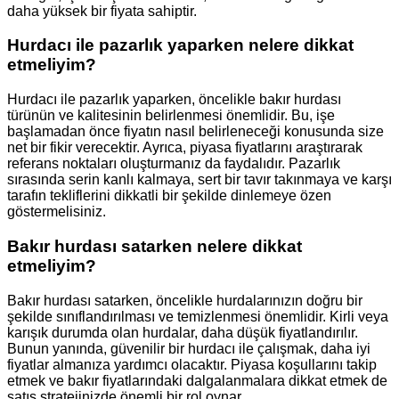
daha yüksek bir fiyata sahiptir.
Hurdacı ile pazarlık yaparken nelere dikkat
etmeliyim?
Hurdacı ile pazarlık yaparken, öncelikle bakır hurdası
türünün ve kalitesinin belirlenmesi önemlidir. Bu, işe
başlamadan önce fiyatın nasıl belirleneceği konusunda size
net bir fikir verecektir. Ayrıca, piyasa fiyatlarını araştırarak
referans noktaları oluşturmanız da faydalıdır. Pazarlık
sırasında serin kanlı kalmaya, sert bir tavır takınmaya ve karşı
tarafın tekliflerini dikkatli bir şekilde dinlemeye özen
göstermelisiniz.
Bakır hurdası satarken nelere dikkat
etmeliyim?
Bakır hurdası satarken, öncelikle hurdalarınızın doğru bir
şekilde sınıflandırılması ve temizlenmesi önemlidir. Kirli veya
karışık durumda olan hurdalar, daha düşük fiyatlandırılır.
Bunun yanında, güvenilir bir hurdacı ile çalışmak, daha iyi
fiyatlar almanıza yardımcı olacaktır. Piyasa koşullarını takip
etmek ve bakır fiyatlarındaki dalgalanmalara dikkat etmek de
satış stratejinizde önemli bir rol oynar.