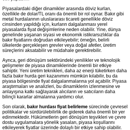
Piyasalardaki diğer dinamikler arasında döviz kurları,
özellikle de dolar/TL oranı da önemli bir rol oynar. Bakır gibi
metal hurdalarının uluslararası ticareti genellikle döviz
cinsinden yapıldığı için, kurların dalgalanması yerel
piyasalarda fiyat değişimlerine neden olabilir. Yine, dünya
genelinde yaşanan siyasi ve ekonomik istikrarsızlıklar da
bakır fiyatlarını doğrudan etkileyebilir; örneğin, belirli
ülkelerde gerçekleşen grevler veya doğal afetler, üretim
süreçlerini aksatabilir ve müdahale gerektirebilir.
Ayrıca, geri dönüşüm sektöründeki yenilikler ve teknolojik
gelişmeler de piyasa dinamiklerinde önemli bir etkiye
sahiptir. Yeni üretim teknikleri, daha az enerji tüketirken daha
fazla bakır hurda geri kazanımını mümkün kılabilir, bu da
piyasa bölgesinde fiyat dalgalanmalarına yol açabilir. Piyasa
araştırmaları ve analizleri, bu dinamiklerin izlenmesine ve
anlayışına katkı sağlayarak alıcıların ve satıcıların daha
bilinçli kararlar almalarına yardımcı olur.
Son olarak,
bakır hurdası fiyat belirleme
sürecinde çevresel
politikalar ve sürdürülebilirlik de giderek daha önemli bir yer
edinmektedir. Hükümetlerin geri dönüşüm teşvikleri ve çevre
dostu uygulamalara yönelik yasaları, piyasa koşullarını
etkileyerek fiyatlar üzerinde dolaylı bir etkiye sahip olabilir.