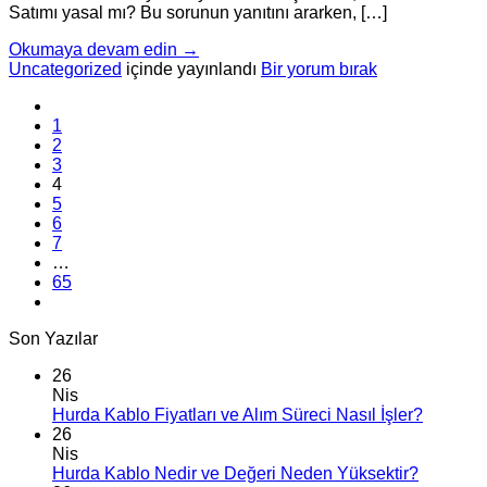
Satımı yasal mı? Bu sorunun yanıtını ararken, […]
Okumaya devam edin
→
Uncategorized
içinde yayınlandı
Bir yorum bırak
1
2
3
4
5
6
7
…
65
Son Yazılar
26
Nis
Hurda Kablo Fiyatları ve Alım Süreci Nasıl İşler?
26
Nis
Hurda Kablo Nedir ve Değeri Neden Yüksektir?