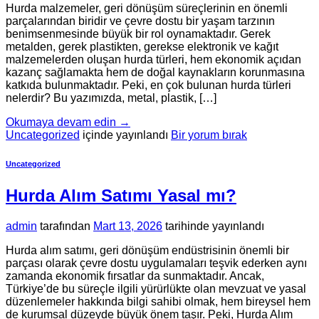
Hurda malzemeler, geri dönüşüm süreçlerinin en önemli
parçalarından biridir ve çevre dostu bir yaşam tarzının
benimsenmesinde büyük bir rol oynamaktadır. Gerek
metalden, gerek plastikten, gerekse elektronik ve kağıt
malzemelerden oluşan hurda türleri, hem ekonomik açıdan
kazanç sağlamakta hem de doğal kaynakların korunmasına
katkıda bulunmaktadır. Peki, en çok bulunan hurda türleri
nelerdir? Bu yazımızda, metal, plastik, […]
Okumaya devam edin
→
Uncategorized
içinde yayınlandı
Bir yorum bırak
Uncategorized
Hurda Alım Satımı Yasal mı?
admin
tarafından
Mart 13, 2026
tarihinde yayınlandı
Hurda alım satımı, geri dönüşüm endüstrisinin önemli bir
parçası olarak çevre dostu uygulamaları teşvik ederken aynı
zamanda ekonomik fırsatlar da sunmaktadır. Ancak,
Türkiye’de bu süreçle ilgili yürürlükte olan mevzuat ve yasal
düzenlemeler hakkında bilgi sahibi olmak, hem bireysel hem
de kurumsal düzeyde büyük önem taşır. Peki, Hurda Alım