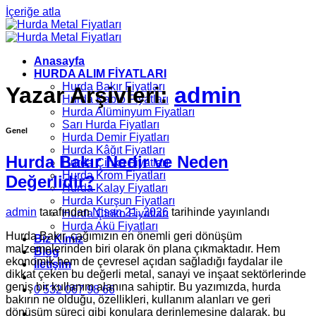
İçeriğe atla
Anasayfa
HURDA ALIM FİYATLARI
Hurda Bakır Fiyatları
Yazar Arşivleri:
admin
Hurda Kablo Fiyatları
Hurda Alüminyum Fiyatları
Sarı Hurda Fiyatları
Genel
Hurda Demir Fiyatları
Hurda Kâğıt Fiyatları
Hurda Bakır Nedir ve Neden
Hurda Çinko Fiyatları
Hurda Krom Fiyatları
Değerlidir?
Hurda Kalay Fiyatları
Hurda Kurşun Fiyatları
admin
tarafından
Nisan 21, 2026
tarihinde yayınlandı
Hurda Çinko Fiyatları
Hurda Akü Fiyatları
Hurda Bakır, çağımızın en önemli geri dönüşüm
Biz Kimiz
malzemelerinden biri olarak ön plana çıkmaktadır. Hem
Blog
ekonomik hem de çevresel açıdan sağladığı faydalar ile
İletişim
dikkat çeken bu değerli metal, sanayi ve inşaat sektörlerinde
geniş bir kullanım alanına sahiptir. Bu yazımızda, hurda
0 532 067 98 66
bakırın ne olduğu, özellikleri, kullanım alanları ve geri
dönüşüm süreci gibi konulara derinlemesine dalarak, bu