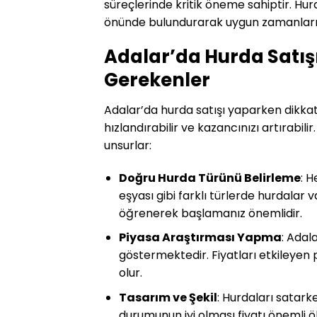
süreçlerinde kritik öneme sahiptir. Hurd
önünde bulundurarak uygun zamanları d
Adalar’da Hurda Satış
Gerekenler
Adalar’da hurda satışı yaparken dikkat
hızlandırabilir ve kazancınızı artırabi
unsurlar:
Doğru Hurda Türünü Belirleme
: H
eşyası gibi farklı türlerde hurdalar v
öğrenerek başlamanız önemlidir.
Piyasa Araştırması Yapma
: Adal
göstermektedir. Fiyatları etkileyen p
olur.
Tasarım ve Şekil
: Hurdaları satark
durumunun iyi olması fiyatı önemli öl