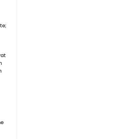
te;
yat
n
n
ne