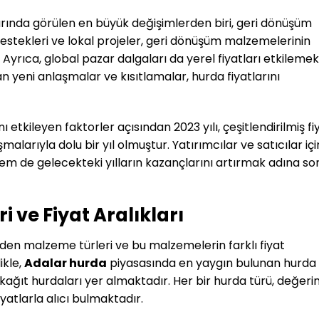
ında görülen en büyük değişimlerden biri, geri dönüşüm
 destekleri ve lokal projeler, geri dönüşüm malzemelerinin
Ayrıca, global pazar dalgaları da yerel fiyatları etkilemek
uşan yeni anlaşmalar ve kısıtlamalar, hurda fiyatlarını
 etkileyen faktorler açısından 2023 yılı, çeşitlendirilmiş fi
şmalarıyla dolu bir yıl olmuştur. Yatırımcılar ve satıcılar içi
hem de gelecekteki yılların kazançlarını artırmak adına so
 ve Fiyat Aralıkları
 eden malzeme türleri ve bu malzemelerin farklı fiyat
ikle,
Adalar hurda
piyasasında en yaygın bulunan hurda
 kağıt hurdaları yer almaktadır. Her bir hurda türü, değeri
fiyatlarla alıcı bulmaktadır.