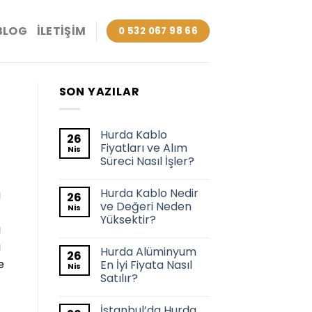
BLOG
İLETIŞIM
0 532 067 98 66
SON YAZILAR
Hurda Kablo
26
Fiyatları ve Alım
Nis
Süreci Nasıl İşler?
Hurda Kablo Nedir
u
26
ve Değeri Neden
Nis
Yüksektir?
ı
a
Hurda Alüminyum
26
e
En İyi Fiyata Nasıl
Nis
Satılır?
İstanbul’da Hurda