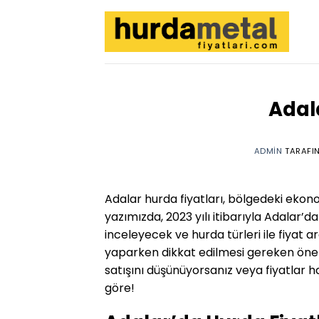
İçeriğe
atla
Adal
ADMIN
TARAFI
Adalar hurda fiyatları, bölgedeki ekonom
yazımızda, 2023 yılı itibarıyla Adalar’d
inceleyecek ve hurda türleri ile fiyat a
yaparken dikkat edilmesi gereken önem
satışını düşünüyorsanız veya fiyatlar h
göre!