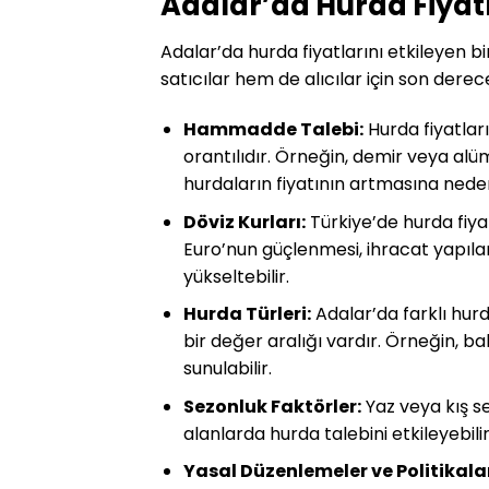
Adalar’da Hurda Fiyatl
Adalar’da hurda fiyatlarını etkileyen b
satıcılar hem de alıcılar için son derece
Hammadde Talebi:
Hurda fiyatlar
orantılıdır. Örneğin, demir veya alü
hurdaların fiyatının artmasına neden
Döviz Kurları:
Türkiye’de hurda fiyat
Euro’nun güçlenmesi, ihracat yapılan 
yükseltebilir.
Hurda Türleri:
Adalar’da farklı hur
bir değer aralığı vardır. Örneğin, b
sunulabilir.
Sezonluk Faktörler:
Yaz veya kış se
alanlarda hurda talebini etkileyebili
Yasal Düzenlemeler ve Politikala