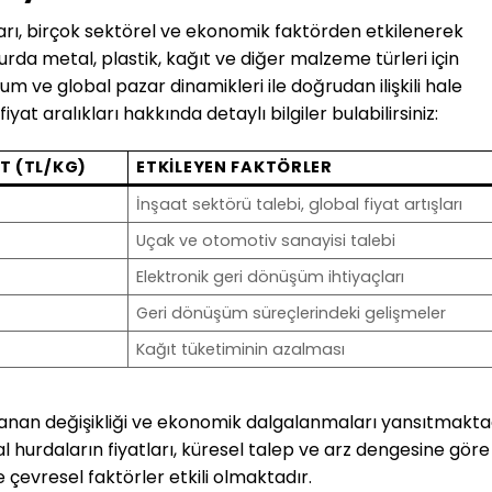
arı, birçok sektörel ve ekonomik faktörden etkilenerek
urda metal, plastik, kağıt ve diğer malzeme türleri için
m ve global pazar dinamikleri ile doğrudan ilişkili hale
yat aralıkları hakkında detaylı bilgiler bulabilirsiniz:
T (TL/KG)
ETKILEYEN FAKTÖRLER
İnşaat sektörü talebi, global fiyat artışları
Uçak ve otomotiv sanayisi talebi
Elektronik geri dönüşüm ihtiyaçları
Geri dönüşüm süreçlerindeki gelişmeler
Kağıt tüketiminin azalması
gulanan değişikliği ve ekonomik dalgalanmaları yansıtmaktad
 hurdaların fiyatları, küresel talep ve arz dengesine göre
e çevresel faktörler etkili olmaktadır.