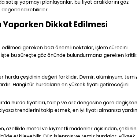
a satışı yapmayı planlayanlar, bu fiyat aralıklarını göz
eğerlendirebilirler.
ı Yaparken Dikkat Edilmesi
 edilmesi gereken bazı önemli noktalar, işlem sürecini
lir. İşte bu süreçte göz önünde bulundurmanız gereken kritik
er hurda çeşidinin değeri farklıdır. Demir, alüminyum, temiz
ardır. Hangi tür hurdaların en yüksek fiyatı getireceğini
ar’da hurda fiyatları, talep ve arz dengesine göre değişken
iyasa trendlerini takip etmek, en iyi fiyatı almanıza yardı
en, özellikle metal ve kıymetli madenler açısından, şeklinin
çüde etkileyebilir. Düz, işlenmiş ve temiz hurdalar, yüksek