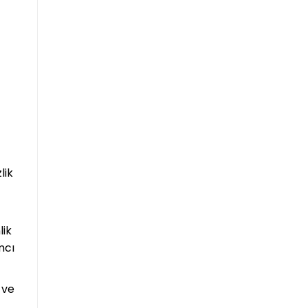
lik
lik
mcı
 ve