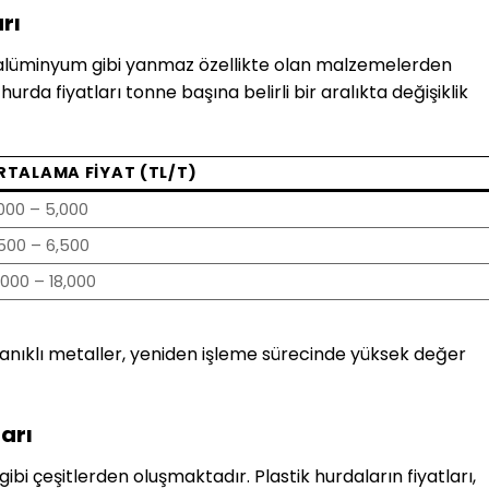
rı
ve alüminyum gibi yanmaz özellikte olan malzemelerden
hurda fiyatları tonne başına belirli bir aralıkta değişiklik
RTALAMA FIYAT (TL/T)
000 – 5,000
500 – 6,500
,000 – 18,000
anıklı metaller, yeniden işleme sürecinde yüksek değer
ları
gibi çeşitlerden oluşmaktadır. Plastik hurdaların fiyatları,