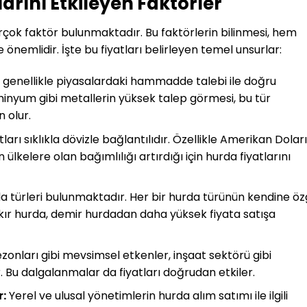
arını Etkileyen Faktörler
irçok faktör bulunmaktadır. Bu faktörlerin bilinmesi, hem
 önemlidir. İşte bu fiyatları belirleyen temel unsurlar:
ı genellikle piyasalardaki hammadde talebi ile doğru
minyum gibi metallerin yüksek talep görmesi, bu tür
 olur.
ları sıklıkla dövizle bağlantılıdır. Özellikle Amerikan Dolar
ülkelere olan bağımlılığı artırdığı için hurda fiyatlarını
da türleri bulunmaktadır. Her bir hurda türünün kendine ö
akır hurda, demir hurdadan daha yüksek fiyata satışa
zonları gibi mevsimsel etkenler, inşaat sektörü gibi
r. Bu dalgalanmalar da fiyatları doğrudan etkiler.
r:
Yerel ve ulusal yönetimlerin hurda alım satımı ile ilgili