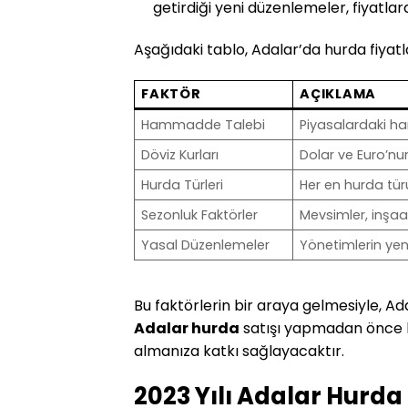
getirdiği yeni düzenlemeler, fiyatlard
Aşağıdaki tablo, Adalar’da hurda fiyatla
FAKTÖR
AÇIKLAMA
Hammadde Talebi
Piyasalardaki ha
Döviz Kurları
Dolar ve Euro’nun
Hurda Türleri
Her en hurda türü
Sezonluk Faktörler
Mevsimler, inşaat
Yasal Düzenlemeler
Yönetimlerin yeni 
Bu faktörlerin bir araya gelmesiyle, Ad
Adalar hurda
satışı yapmadan önce b
almanıza katkı sağlayacaktır.
2023 Yılı Adalar Hurda 