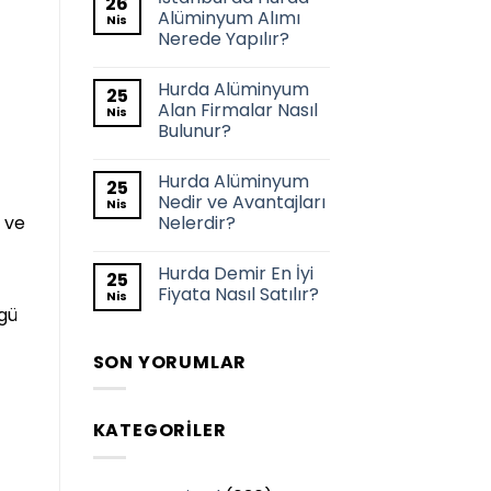
26
Alüminyum Alımı
Nis
Nerede Yapılır?
Hurda Alüminyum
25
Alan Firmalar Nasıl
Nis
Bulunur?
Hurda Alüminyum
25
Nedir ve Avantajları
Nis
Nelerdir?
ı ve
Hurda Demir En İyi
25
Fiyata Nasıl Satılır?
Nis
zgü
SON YORUMLAR
KATEGORILER