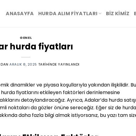
ANASAYFA
HURDA ALIM FİYATLARI
BIZ KIMIZ
GENEL
ar hurda fiyatları
NDAN
ARALIK 8, 2025
TARIHINDE YAYINLANDI
ik dinamikler ve piyasa koşullarıyla yakından ilişkilidir. B
a hurda fiyatlarını etkileyen faktörleri derinlemesine
ralıklarını detaylandıracağız. Ayrıca, Adalar’da hurda satış
li noktaları da gözler önüne sereceğiz. Eğer siz de hurd
akkında daha fazla bilgi almak istiyorsanız, bu yazı tam siz