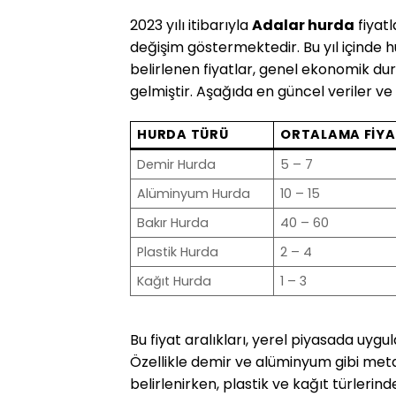
2023 yılı itibarıyla
Adalar hurda
fiyatl
değişim göstermektedir. Bu yıl içinde h
belirlenen fiyatlar, genel ekonomik duru
gelmiştir. Aşağıda en güncel veriler ve fi
HURDA TÜRÜ
ORTALAMA FIYA
Demir Hurda
5 – 7
Alüminyum Hurda
10 – 15
Bakır Hurda
40 – 60
Plastik Hurda
2 – 4
Kağıt Hurda
1 – 3
Bu fiyat aralıkları, yerel piyasada uy
Özellikle demir ve alüminyum gibi metal
belirlenirken, plastik ve kağıt türlerind