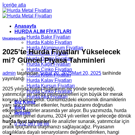
İçeriğe atla
Anasayfa
HURDA ALIM FİYATLARI
Hurda Bakır Fiyatları
Uncategorized
Hurda Kablo Fiyatları
Hurda Alüminyum Fiyatları
2025’te Hurda Fiyatları Yükselecek
Sarı Hurda Fiyatları
mi? Güncel Piyasa Tahminleri
Hurda Demir Fiyatları
Hurda Kâğıt Fiyatları
Hurda Çinko Fiyatları
admin
tarafından
Şubat 20, 2025
Mart 20, 2025
tarihinde
Hurda Krom Fiyatları
yayınlandı
Hurda Kalay Fiyatları
Hurda Kurşun Fiyatları
2025 yılında hurda fiyatlarının ne yönde seyredeceği,
Hurda Çinko Fiyatları
yatırımcılar ve sektör profesyonelleri için büyük bir merak
Hurda Akü Fiyatları
konusu haline geldi. Günümüzdeki ekonomik dinamiklerin
Biz Kimiz
yanı sıra çevresel etkenler, hurda pazarını doğrudan
Blog
etkileyen faktörler arasında yer alıyor. Bu yazımızda, hurda
İletişim
pazarının genel durumu, 2024 yılı verileri ve geleceğe dönük
hurda fiyat tahminleri
ile analizler sunarak, yatırımcılar için
0 532 067 98 66
pratik ipuçlarına ulaşmanızı sağlayacağız. Piyasanın
olasılıklara dayalı senaryolarını değerlendirirken, hangi