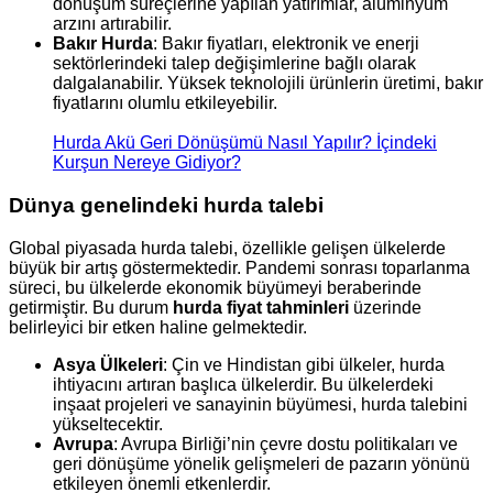
dönüşüm süreçlerine yapılan yatırımlar, alüminyum
arzını artırabilir.
Bakır Hurda
: Bakır fiyatları, elektronik ve enerji
sektörlerindeki talep değişimlerine bağlı olarak
dalgalanabilir. Yüksek teknolojili ürünlerin üretimi, bakır
fiyatlarını olumlu etkileyebilir.
Hurda Akü Geri Dönüşümü Nasıl Yapılır? İçindeki
Kurşun Nereye Gidiyor?
Dünya genelindeki hurda talebi
Global piyasada hurda talebi, özellikle gelişen ülkelerde
büyük bir artış göstermektedir. Pandemi sonrası toparlanma
süreci, bu ülkelerde ekonomik büyümeyi beraberinde
getirmiştir. Bu durum
hurda fiyat tahminleri
üzerinde
belirleyici bir etken haline gelmektedir.
Asya Ülkeleri
: Çin ve Hindistan gibi ülkeler, hurda
ihtiyacını artıran başlıca ülkelerdir. Bu ülkelerdeki
inşaat projeleri ve sanayinin büyümesi, hurda talebini
yükseltecektir.
Avrupa
: Avrupa Birliği’nin çevre dostu politikaları ve
geri dönüşüme yönelik gelişmeleri de pazarın yönünü
etkileyen önemli etkenlerdir.