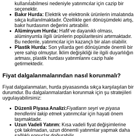
kullanılabilmesi nedeniyle yatırımcılar için cazip bir
seçenektir.
Bakır Hurda:
Elektrik ve elektronik ürünlerin imalatında
sıkça kullanılmaktadır. Özellikle geri dönüşümdeki artış,
bakır hurdasının değerini artırabilir.
Alüminyum Hurda:
Hafif ve dayanıklı olması,
alüminyumla ilgili ürünlerin popülaritesini artırmaktadır.
Bu nedenle, yatırımcılar için kazançlı bir alan olabilir.
Plastik Hurda:
Son yıllarda geri dönüşümde önemli bir
yere sahip olmuştur. İklim değişikliği ile ilgili duyarlılığın
artması, plastik hurdası yatırımlarını cazip hale
getirmektedir.
Fiyat dalgalanmalarından nasıl korunmalı?
Fiyat dalgalanmaları, hurda piyasasında sıkça karşılaşılan bir
durumdur. Bu dalgalanmalardan korunmak için şu stratejileri
uygulayabilirsiniz:
Düzenli Piyasa Analizi:
Fiyatların seyri ve piyasa
trendlerini takip etmek
yatırımcılar için hayati önem
taşımaktadır.
Uzun Vadeli Yatırım:
Kısa vadeli fiyat değişimlerine
çok takılmadan, uzun dönemli yatırımlar yapmak daha
sağlıklı sonuçlar doğurabilir.