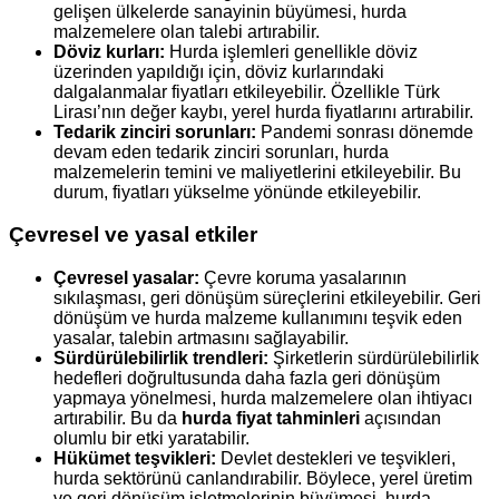
gelişen ülkelerde sanayinin büyümesi, hurda
malzemelere olan talebi artırabilir.
Döviz kurları:
Hurda işlemleri genellikle döviz
üzerinden yapıldığı için, döviz kurlarındaki
dalgalanmalar fiyatları etkileyebilir. Özellikle Türk
Lirası’nın değer kaybı, yerel hurda fiyatlarını artırabilir.
Tedarik zinciri sorunları:
Pandemi sonrası dönemde
devam eden tedarik zinciri sorunları, hurda
malzemelerin temini ve maliyetlerini etkileyebilir. Bu
durum, fiyatları yükselme yönünde etkileyebilir.
Çevresel ve yasal etkiler
Çevresel yasalar:
Çevre koruma yasalarının
sıkılaşması, geri dönüşüm süreçlerini etkileyebilir. Geri
dönüşüm ve hurda malzeme kullanımını teşvik eden
yasalar, talebin artmasını sağlayabilir.
Sürdürülebilirlik trendleri:
Şirketlerin sürdürülebilirlik
hedefleri doğrultusunda daha fazla geri dönüşüm
yapmaya yönelmesi, hurda malzemelere olan ihtiyacı
artırabilir. Bu da
hurda fiyat tahminleri
açısından
olumlu bir etki yaratabilir.
Hükümet teşvikleri:
Devlet destekleri ve teşvikleri,
hurda sektörünü canlandırabilir. Böylece, yerel üretim
ve geri dönüşüm işletmelerinin büyümesi, hurda