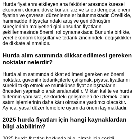
Hurda fiyatlarını etkileyen ana faktörler arasında küresel
ekonomik durum, döviz kurları, arz ve talep dengesi, enerji
fiyatları ve çevresel düzenlemeler bulunmaktadır. Özellikle,
hammadde ihtiyaçlarındaki artış ve geri dönüşüm
süreçlerinin maliyetleri gibi unsurlar, fiyatların
şekillenmesinde önemli rol oynamaktadır. Bununla birlikte,
yerel ekonomik koşullar ve tedarik zincirindeki değişiklikler
de dikkate alınmalıdır.
Hurda alım satımında dikkat edilmesi gereken
noktalar nelerdir?
Hurda alım satımında dikkat edilmesi gereken en önemli
noktalar, güvenilir tedarikçilerle çalışmak, piyasa fiyatlarını
sürekli takip etmek ve mümkünse fiyat anlaşmalarını
önceden yapmak olarak sıralanabilir. Miktar, kalite ve hurda
türlerinin yanı sıra, sektördeki gelişmeleri de izlemek, alım
satım işlemlerinin daha kârlı olmasına yardımcı olacaktır.
Ayrıca, yasal düzenlemelere uyum da önem taşımaktadır.
2025 hurda fiyatları için hangi kaynaklardan
bilgi alabilirim?
2025 hurda fiyatları hakkında bilgi almak için çeşitli