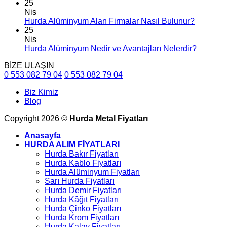
25
Nis
Hurda Alüminyum Alan Firmalar Nasıl Bulunur?
25
Nis
Hurda Alüminyum Nedir ve Avantajları Nelerdir?
BİZE ULAŞIN
0 553 082 79 04
0 553 082 79 04
Biz Kimiz
Blog
Copyright 2026 ©
Hurda Metal Fiyatları
Anasayfa
HURDA ALIM FİYATLARI
Hurda Bakır Fiyatları
Hurda Kablo Fiyatları
Hurda Alüminyum Fiyatları
Sarı Hurda Fiyatları
Hurda Demir Fiyatları
Hurda Kâğıt Fiyatları
Hurda Çinko Fiyatları
Hurda Krom Fiyatları
Hurda Kalay Fiyatları