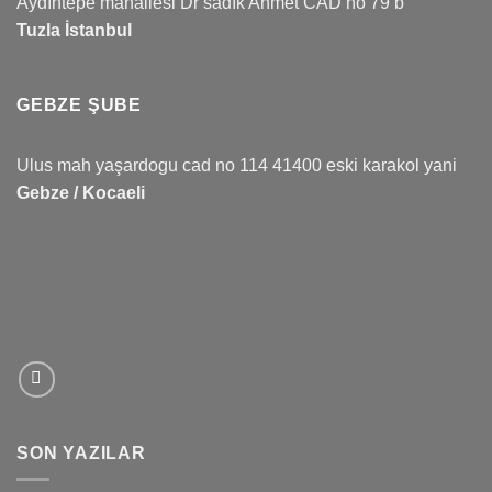
Aydıntepe mahallesi Dr sadık Ahmet CAD no 79 b
Tuzla İstanbul
GEBZE ŞUBE
Ulus mah yaşardogu cad no 114 41400 eski karakol yani
Gebze / Kocaeli
SON YAZILAR