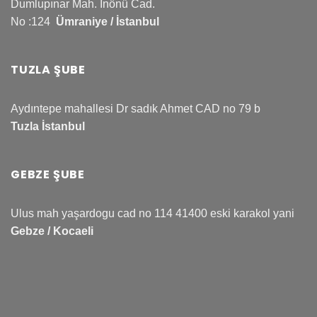
Dumlupınar Mah. İnönü Cad.
No :124
Ümraniye / İstanbul
TUZLA ŞUBE
Aydıntepe mahallesi Dr sadık Ahmet CAD no 79 b
Tuzla İstanbul
GEBZE ŞUBE
Ulus mah yaşardogu cad no 114 41400 eski karakol yani
Gebze / Kocaeli