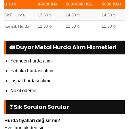
ÜRÜN
0-500 KG
500-5000 KG
5000 KG+
DKP Hurda
13,50 ₺
14,50 ₺
14,50 ₺
Karışık Hurda
11,50 ₺
11,50 ₺
11,50 ₺
🚛 Duyar Metal Hurda Alım Hizmetleri
Yerinden hurda alımı
Fabrika hurdası alımı
İnşaat hurdası alımı
Nakit ödeme
❓ Sık Sorulan Sorular
Hurda fiyatları değişir mi?
Evet günlük değişir.