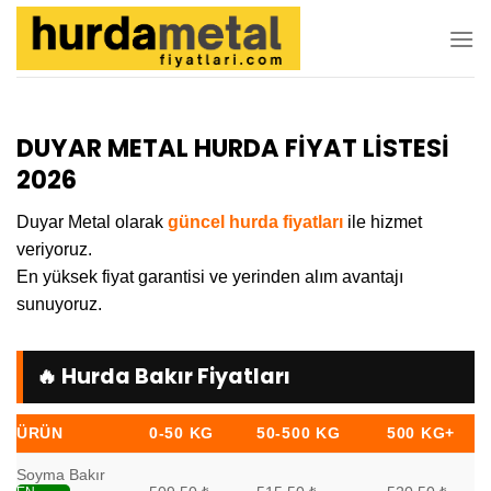
İçeriğe
atla
DUYAR METAL HURDA FİYAT LİSTESİ
2026
Duyar Metal olarak
güncel hurda fiyatları
ile hizmet
veriyoruz.
En yüksek fiyat garantisi ve yerinden alım avantajı
sunuyoruz.
🔥 Hurda Bakır Fiyatları
ÜRÜN
0-50 KG
50-500 KG
500 KG+
Soyma Bakır