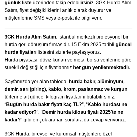
günlük liste
üzerinden takip edebilirsiniz. 3GK Hurda Alım
Satım, fiyat değişikliklerini anlık olarak duyurur ve
müşterilerine SMS veya e-posta ile bilgi verir.
3GK Hurda Alım Satım
, İstanbul merkezli profesyonel bir
hurda geri dönüşüm firmasıdır. 15 Ekim 2025 tarihli
güncel
hurda fiyatları
listesini sizlerle paylaşıyoruz.
Hurda piyasası, döviz kurları ve metal borsa verilerine göre
sürekli değiştiği için fiyatlarımız
her gün yenilenmektedir.
Sayfamızda yer alan tabloda,
hurda bakır, alüminyum,
demir, sarı (pirinç), kablo, krom, paslanmaz ve kurşun
türlerine ait güncel kilogram fiyatlarını bulabilirsiniz.
“
Bugün hurda bakır fiyatı kaç TL?
”, “
Kablo hurdası ne
kadar ediyor?
”, “
Demir hurda kilosu fiyatı 2025’te ne
kadar?
” gibi en çok aranan sorulara da cevap veriyoruz.
3GK Hurda, bireysel ve kurumsal müşterilere özel