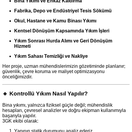
Bina Yıkımı ve Enkaz Kaldırma
Fabrika, Depo ve Endüstriyel Tesis Sökümü
Okul, Hastane ve Kamu Binası Yıkımı
Kentsel Dönüşüm Kapsamında Yıkım İşleri
Yıkım Sonrası Hurda Alımı ve Geri Dönüşüm
Hizmeti
Yıkım Sahası Temizliği ve Nakliye
Her proje, uzman mühendislerimizin gözetiminde planlanır;
güvenlik, çevre koruma ve maliyet optimizasyonu
önceliğimizdir.
🔹
Kontrollü Yıkım Nasıl Yapılır?
Bina yıkımı, yalnızca fiziksel güçle değil; mühendislik
hesapları, çevresel analizler ve doğru ekipman kullanımıyla
başarıyla yapılır.
3GK ekibi olarak:
Yapının statik durumunu analiz ederiz,