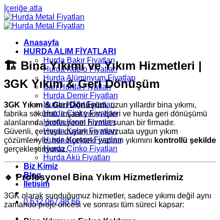
İçeriğe atla
Anasayfa
HURDA ALIM FİYATLARI
Hurda Bakır Fiyatları
🏗️
Bina Yıkımı ve Yıkım Hizmetleri |
Hurda Kablo Fiyatları
Hurda Alüminyum Fiyatları
3GK Yıkım & Geri Dönüşüm
Sarı Hurda Fiyatları
Hurda Demir Fiyatları
Hurda Kâğıt Fiyatları
3GK Yıkım & Geri Dönüşüm
, uzun yıllardır bina yıkımı,
Hurda Çinko Fiyatları
fabrika sökümü, inşaat yıkım işleri ve hurda geri dönüşümü
Hurda Krom Fiyatları
alanlarında profesyonel hizmet sunan bir firmadır.
Hurda Kalay Fiyatları
Güvenli, çevreye duyarlı ve mevzuata uygun yıkım
Hurda Kurşun Fiyatları
çözümleriyle, her ölçekteki yapının yıkımını
kontrollü şekilde
Hurda Çinko Fiyatları
gerçekleştiriyoruz.
Hurda Akü Fiyatları
Biz Kimiz
Blog
🔹
Profesyonel Bina Yıkım Hizmetlerimiz
İletişim
3GK olarak sunduğumuz hizmetler, sadece yıkımı değil aynı
0 532 067 98 66
zamanda proje öncesi ve sonrası tüm süreci kapsar: