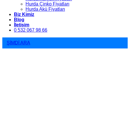
Hurda Çinko Fiyatları
Hurda Akü Fiyatları
Biz Kimiz
Blog
İletişim
0 532 067 98 66
ŞİMDİ ARA